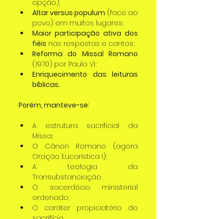
opção);
Altar versus populum
 (face ao 
povo) em muitos lugares;
Maior participação ativa dos 
fiéis
 nas respostas e cantos;
Reforma do Missal Romano
(1970) por Paulo VI;
Enriquecimento das leituras 
bíblicas.
Porém, manteve-se:
A estrutura sacrificial da 
Missa;
O Cânon Romano (agora 
Oração Eucarística I);
A teologia da 
Transubstanciação;
O sacerdócio ministerial 
ordenado;
O caráter propiciatório do 
sacrifício.