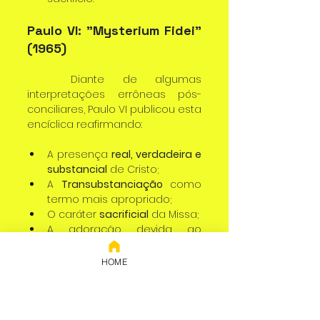
Paulo VI: "Mysterium Fidei" 
(1965)
	Diante de algumas 
interpretações errôneas pós-
conciliares, Paulo VI publicou esta 
encíclica reafirmando:
A presença 
real, verdadeira e 
substancial
 de Cristo;
A 
Transubstanciação
 como 
termo mais apropriado;
O caráter 
sacrificial
 da Missa;
A adoração devida ao 
Santíssimo Sacramento.
HOME
A Teologia do Sacrifício: 
Síntese Doutrinal