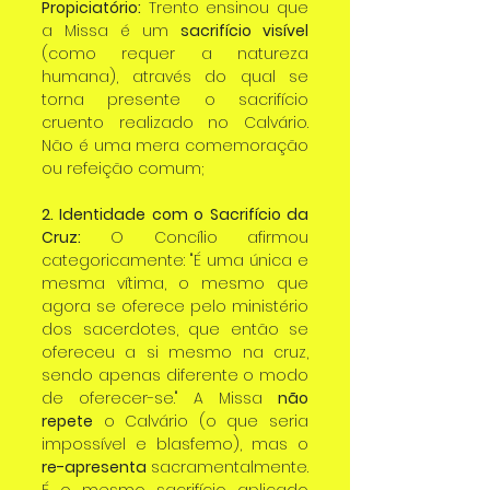
Propiciatório:
 Trento ensinou que 
a Missa é um 
sacrifício visível
(como requer a natureza 
humana), através do qual se 
torna presente o sacrifício 
cruento realizado no Calvário. 
Não é uma mera comemoração 
ou refeição comum;
2. Identidade com o Sacrifício da 
Cruz:
 O Concílio afirmou 
categoricamente: "É uma única e 
mesma vítima, o mesmo que 
agora se oferece pelo ministério 
dos sacerdotes, que então se 
ofereceu a si mesmo na cruz, 
sendo apenas diferente o modo 
de oferecer-se." A Missa 
não 
repete
 o Calvário (o que seria 
impossível e blasfemo), mas o 
re-apresenta
 sacramentalmente. 
É o mesmo sacrifício aplicado 