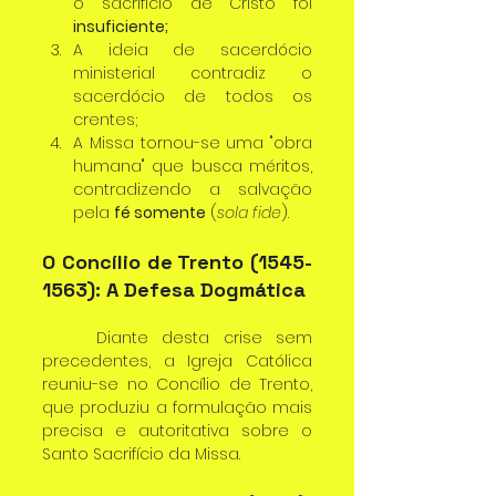
o sacrifício de Cristo foi 
insuficiente;
A ideia de sacerdócio 
ministerial contradiz o 
sacerdócio de todos os 
crentes;
A Missa tornou-se uma "obra 
humana" que busca méritos, 
contradizendo a salvação 
pela 
fé somente
 (
sola fide
).
O Concílio de Trento (1545-
1563): A Defesa Dogmática
	Diante desta crise sem 
precedentes, a Igreja Católica 
reuniu-se no Concílio de Trento, 
que produziu a formulação mais 
precisa e autoritativa sobre o 
Santo Sacrifício da Missa.