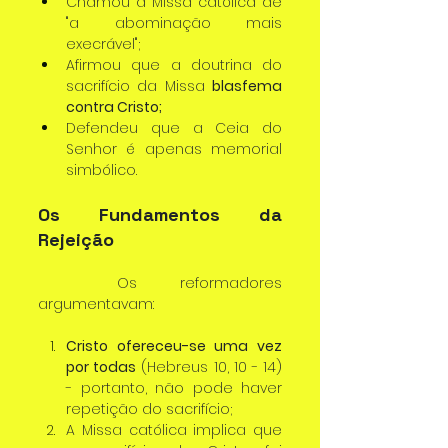
Chamou a Missa católica de 
"a abominação mais 
execrável";
Afirmou que a doutrina do 
sacrifício da Missa 
blasfema 
contra Cristo;
Defendeu que a Ceia do 
Senhor é apenas memorial 
simbólico.
Os Fundamentos da 
Rejeição
	Os reformadores 
argumentavam:
Cristo ofereceu-se uma vez 
por todas
 (Hebreus 10, 10 - 14) 
- portanto, não pode haver 
repetição do sacrifício;
A Missa católica implica que 