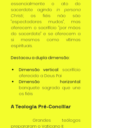
essencialmente o ato do 
sacerdote agindo 
in persona 
Christi
, os fiéis não são 
"espectadores mudos", mas 
oferecem o sacrifício "por mãos 
do sacerdote" e se oferecem a 
si mesmos como vítimas 
espirituais.
Destacou a dupla dimensão:
Dimensão vertical
: sacrifício 
oferecido a Deus Pai
Dimensão horizontal
: 
banquete sagrado que une 
os fiéis
A Teologia Pré-Conciliar
	Grandes teólogos 
prepararam o Vaticano II: