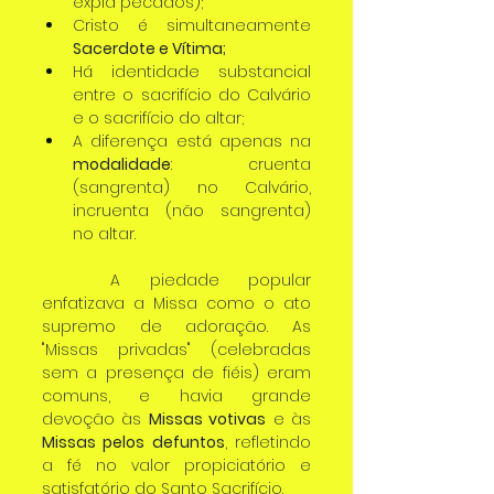
expia pecados);
Cristo é simultaneamente 
Sacerdote e Vítima;
Há identidade substancial 
entre o sacrifício do Calvário 
e o sacrifício do altar;
A diferença está apenas na 
modalidade
: cruenta 
(sangrenta) no Calvário, 
incruenta (não sangrenta) 
no altar.
	A piedade popular 
enfatizava a Missa como o ato 
supremo de adoração. As 
"Missas privadas" (celebradas 
sem a presença de fiéis) eram 
comuns, e havia grande 
devoção às 
Missas votivas
 e às 
Missas pelos defuntos
, refletindo 
a fé no valor propiciatório e 
satisfatório do Santo Sacrifício.