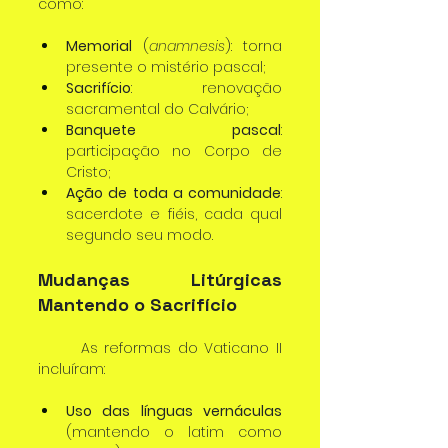
como:
Memorial
 (
anamnesis
): torna 
presente o mistério pascal;
Sacrifício
: renovação 
sacramental do Calvário;
Banquete pascal
: 
participação no Corpo de 
Cristo;
Ação de toda a comunidade
: 
sacerdote e fiéis, cada qual 
segundo seu modo.
Mudanças Litúrgicas 
Mantendo o Sacrifício
	As reformas do Vaticano II 
incluíram:
Uso das línguas vernáculas
(mantendo o latim como 