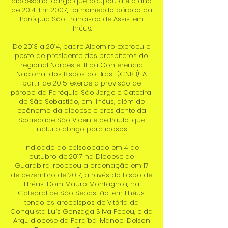
diocesano, cargo que ocupou até o ano
de 2014. Em 2007, foi nomeado pároco da
Paróquia São Francisco de Assis, em
Ilhéus.
De 2013 a 2014, padre Aldemiro exerceu o
posto de presidente dos presbíteros do
regional Nordeste III da Conferência
Nacional dos Bispos do Brasil (CNBB). A
partir de 2015, exerce a provisão de
pároco da Paróquia São Jorge e Catedral
de São Sebastião, em Ilhéus, além de
ecônomo da diocese e presidente da
Sociedade São Vicente de Paulo, que
inclui o abrigo para idosos.
Indicado ao episcopado em 4 de
outubro de 2017 na Diocese de
Guarabira, recebeu a ordenação em 17
de dezembro de 2017, através do bispo de
Ilhéus, Dom Mauro Montagnoli, na
Catedral de São Sebastião, em Ilhéus,
tendo os arcebispos de Vitória da
Conquista Luís Gonzaga Silva Pepeu, e da
Arquidiocese da Paraíba, Manoel Delson