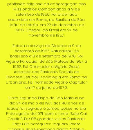
profissão religiosa na congregação dos
Missionários Combonianos a 9 de
setembro de 1950. Foi ordenado
sacerdote em Roma, na Basílica de São
João de Latrão, em 22 de dezembro de
1956. Chegou ao Brasil em 27 de
novembro de 1957.
Entrou a serviço da Diocese a 9 de
dezembro de 1957. Naturalizou-se
brasileiro a 8 de setembro de 1976. Foi
Vigário Paroquial de São Mateus de 1957 a
1962. Foi Chanceler e Vigário Geral.
Assessor das Pastorais Sociais da
Diocese. Estudou sociologia em Roma na
Urbaniana. Foi nomeado Vigário Capitular
em 1° de julho de 1970.
Eleito segundo Bispo de São Mateus no
dia 24 de maio de 1971, aos 40 anos de
idade; foi sagrado e tomou posse no dia
1° de agosto de 1971, com o lema “Scio Cui
Credidi”. Fez 05 grandes visitas Pastorais.
Erigiu 06 paróquias: Jaguaré, Pedro
Canário, Boa Esperança, Santo Antônio,