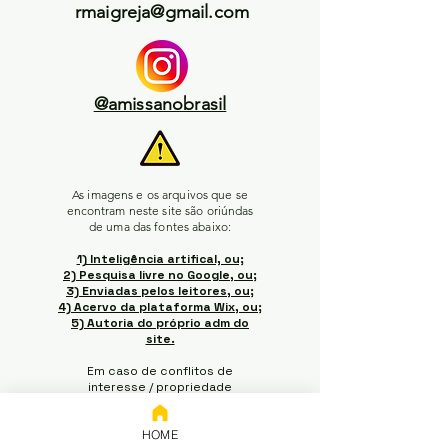
rmaigreja@gmail.com
@amissanobrasil
As imagens e os arquivos que se
encontram neste site são oriúndas
de uma das fontes abaixo:
1) Inteligência artifical, ou;
2) Pesquisa livre no Google, ou;
3) Enviadas pelos leitores, ou;
4) Acervo da plataforma Wix, ou;
5) Autoria do próprio adm do
site.
Em caso de conflitos de
interesse / propriedade
intelectual, favor entrar em
contato pelo e-mail acima para
HOME
pedir a retirada do material (o e-