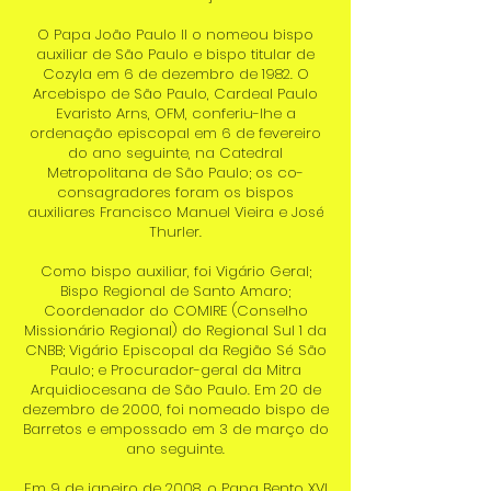
O Papa João Paulo II o nomeou bispo
auxiliar de São Paulo e bispo titular de
Cozyla em 6 de dezembro de 1982. O
Arcebispo de São Paulo, Cardeal Paulo
Evaristo Arns, OFM, conferiu-lhe a
ordenação episcopal em 6 de fevereiro
do ano seguinte, na Catedral
Metropolitana de São Paulo; os co-
consagradores foram os bispos
auxiliares Francisco Manuel Vieira e José
Thurler.
Como bispo auxiliar, foi Vigário Geral;
Bispo Regional de Santo Amaro;
Coordenador do COMIRE (Conselho
Missionário Regional) do Regional Sul 1 da
CNBB; Vigário Episcopal da Região Sé São
Paulo; e Procurador-geral da Mitra
Arquidiocesana de São Paulo. Em 20 de
dezembro de 2000, foi nomeado bispo de
Barretos e empossado em 3 de março do
ano seguinte.
Em 9 de janeiro de 2008, o Papa Bento XVI