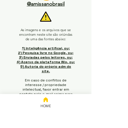
@amissanobrasil
As imagens e os arquivos que se
encontram neste site são oriúndas
de uma das fontes abaixo:
1) Inteligência artifical, ou;
2) Pesquisa livre no Google, ou;
3) Enviadas pelos leitores, ou;
4) Acervo da plataforma Wix, ou;
5) Autoria do próprio adm do
site.
Em caso de conflitos de
interesse / propriedade
intelectual, favor entrar em
contato pelo e-mail acima para
pedir a retirada do material (o e-
mail terá resposta não
HOME
automática no momento da
leitura e a retirada ocorrerá em
até 5 dias úteis do momento em
que acusado o recebimento do
e-mail).