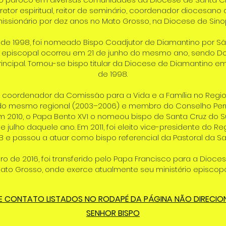
iretor espiritual, reitor de seminário, coordenador diocesano 
issionário por dez anos no Mato Grosso, na Diocese de Sino
 de 1998, foi nomeado Bispo Coadjutor de Diamantino por São 
episcopal ocorreu em 21 de junho do mesmo ano, sendo Do
incipal. Tornou-se bispo titular da Diocese de Diamantino 
de 1998.
i coordenador da Comissão para a Vida e a Família no Regio
 do mesmo regional (2003–2006) e membro do Conselho Pe
m 2010, o Papa Bento XVI o nomeou bispo de Santa Cruz do S
 julho daquele ano. Em 2011, foi eleito vice-presidente do Re
 e passou a atuar como bispo referencial da Pastoral da Sa
ro de 2016, foi transferido pelo Papa Francisco para a Dioce
ato Grosso, onde exerce atualmente seu ministério episcopa
E CONTATO LISTADOS NO RODAPÉ DA PÁGINA NÃO DIRECI
SENHOR BISPO