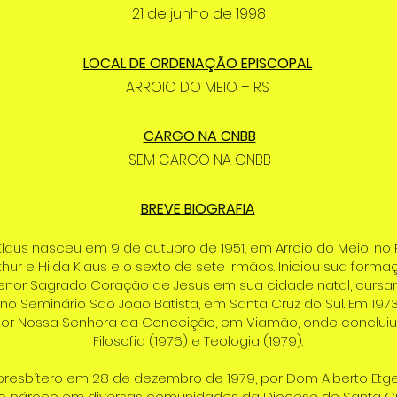
21 de junho de 1998
LOCAL DE ORDENAÇÃO EPISCOPAL
ARROIO DO MEIO – RS
CARGO NA CNBB
SEM CARGO NA CNBB
BREVE BIOGRAFIA
laus nasceu em 9 de outubro de 1951, em Arroio do Meio, no
Arthur e Hilda Klaus e o sexto de sete irmãos. Iniciou sua forma
enor Sagrado Coração de Jesus em sua cidade natal, cursa
no Seminário São João Batista, em Santa Cruz do Sul. Em 1973
ior Nossa Senhora da Conceição, em Viamão, onde concluiu
Filosofia (1976) e Teologia (1979).
presbítero em 28 de dezembro de 1979, por Dom Alberto Etge
o pároco em diversas comunidades da Diocese de Santa Cru