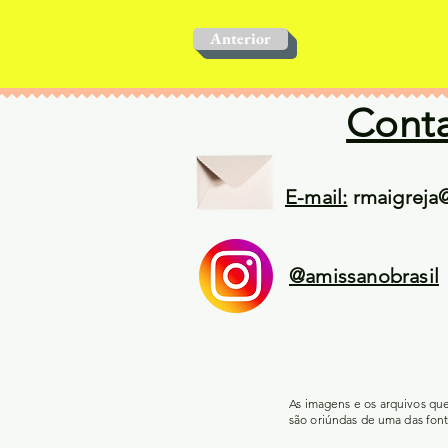
Anterior
Cont
E-mail:
rmaigreja
@amissanobrasil
As imagens e os arquivos qu
são oriúndas de uma das font