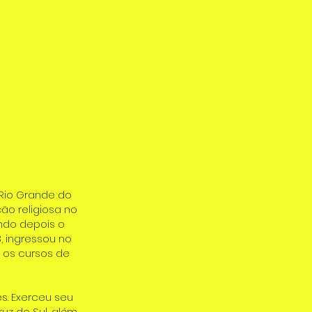
 Rio Grande do
ção religiosa no
ndo depois o
, ingressou no
 os cursos de
s. Exerceu seu
z do Sul, além