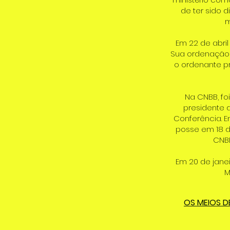
de ter sido d
m
Em 22 de abril
Sua ordenação 
o ordenante pr
Na CNBB, fo
presidente
Conferência. E
posse em 18 de
CNBB
Em 20 de janei
M
OS MEIOS D