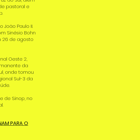
de pastoral e
p.
João Paulo II.
m Sinésio Bohn
em 26 de agosto
nal Oeste 2,
rmanente da
ul, onde tomou
gional Sul-3 da
úde.
se de Sinop, no
l.
ONAM PARA O