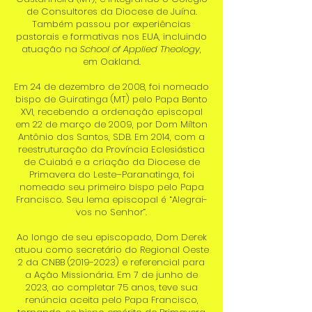
de Consultores da Diocese de Juína.
Também passou por experiências
pastorais e formativas nos EUA, incluindo
atuação na
School of Applied Theology
,
em Oakland.
Em 24 de dezembro de 2008, foi nomeado
bispo de Guiratinga (MT) pelo Papa Bento
XVI, recebendo a ordenação episcopal
em 22 de março de 2009, por Dom Mílton
Antônio dos Santos, SDB. Em 2014, com a
reestruturação da Província Eclesiástica
de Cuiabá e a criação da Diocese de
Primavera do Leste–Paranatinga, foi
nomeado seu primeiro bispo pelo Papa
Francisco. Seu lema episcopal é “Alegrai-
vos no Senhor”.
Ao longo de seu episcopado, Dom Derek
atuou como secretário do Regional Oeste
2 da CNBB
(2019-2023)
e referencial para
a Ação Missionária. Em 7 de junho de
2023, ao completar 75 anos, teve sua
renúncia aceita pelo Papa Francisco,