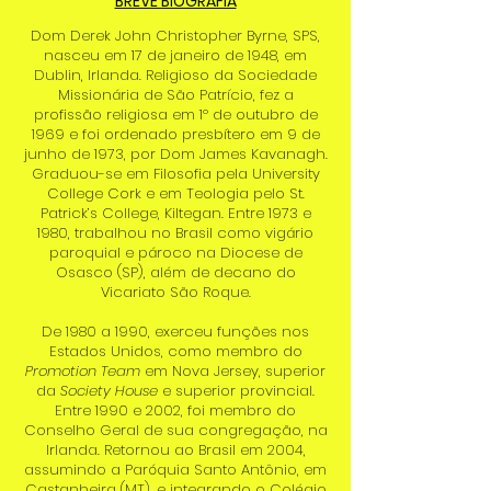
BREVE BIOGRAFIA
Dom Derek John Christopher Byrne, SPS,
nasceu em 17 de janeiro de 1948, em
Dublin, Irlanda. Religioso da Sociedade
Missionária de São Patrício, fez a
profissão religiosa em 1º de outubro de
1969 e foi ordenado presbítero em 9 de
junho de 1973, por Dom James Kavanagh.
Graduou-se em Filosofia pela University
College Cork e em Teologia pelo St.
Patrick’s College, Kiltegan. Entre 1973 e
1980, trabalhou no Brasil como vigário
paroquial e pároco na Diocese de
Osasco (SP), além de decano do
Vicariato São Roque.
De 1980 a 1990, exerceu funções nos
Estados Unidos, como membro do
Promotion Team
em Nova Jersey, superior
da
Society House
e superior provincial.
Entre 1990 e 2002, foi membro do
Conselho Geral de sua congregação, na
Irlanda. Retornou ao Brasil em 2004,
assumindo a Paróquia Santo Antônio, em
Castanheira (MT), e integrando o Colégio