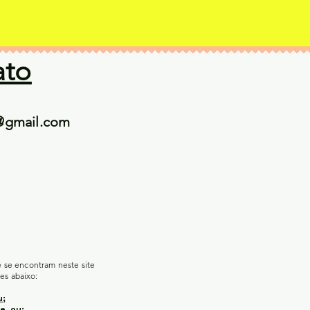
ato
@gmail.com
e se encontram neste site
es abaixo:
u;
e, ou;