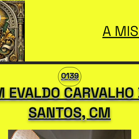
A MI
0139
 EVALDO CARVALHO
SANTOS, CM