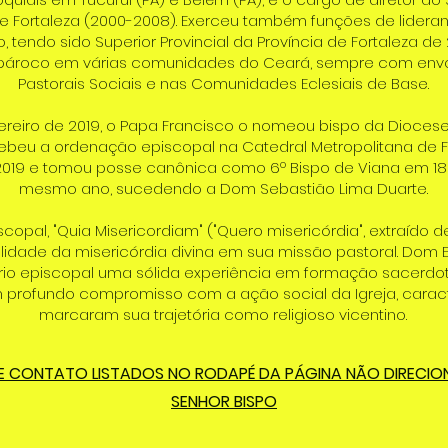
de Fortaleza (2000-2008). Exerceu também funções de lider
tendo sido Superior Provincial da Província de Fortaleza de 2
pároco em várias comunidades do Ceará, sempre com envo
Pastorais Sociais e nas Comunidades Eclesiais de Base.
ereiro de 2019, o Papa Francisco o nomeou bispo da Diocese
beu a ordenação episcopal na Catedral Metropolitana de F
 2019 e tomou posse canônica como 6º Bispo de Viana em 1
mesmo ano, sucedendo a Dom Sebastião Lima Duarte.
copal, "Quia Misericordiam" ("Quero misericórdia", extraído de
alidade da misericórdia divina em sua missão pastoral. Dom E
ério episcopal uma sólida experiência em formação sacerdot
m profundo compromisso com a ação social da Igreja, caract
marcaram sua trajetória como religioso vicentino.
E CONTATO LISTADOS NO RODAPÉ DA PÁGINA NÃO DIRECI
SENHOR BISPO