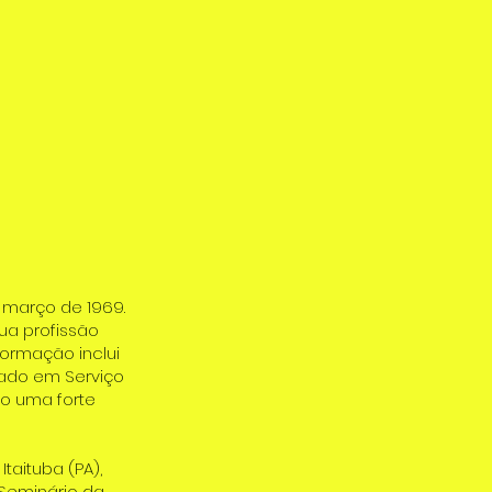
 março de 1969.
ua profissão
formação inclui
elado em Serviço
do uma forte
taituba (PA),
 Seminário da