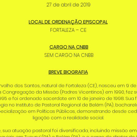
27 de abril de 2019
LOCAL DE ORDENAÇÃO EPISCOPAL
FORTALEZA – CE
CARGO NA CNBB
SEM CARGO NA CNBB
BREVE BIOGRAFIA
alho dos Santos, natural de Fortaleza (CE), nasceu em 9 de
a Congregação da Missão (Padres Vicentinos) em 1990, fez s
95 e foi ordenado sacerdote em 10 de janeiro de 1998. Sua 
logia no Instituto de Pastoral Regional de Belém (PA), bachar
pecialização em Políticas Públicas, demonstrando desde ce
ligação com a realidade social.
sua atuação pastoral foi diversificada, incluindo missão em I
oquiais em Tucuruí (PA) e Belém (PA), e o cargo de diretor do