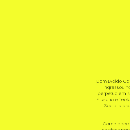
Dom Evaldo Carv
Ingressou n
perpétua em 19
Filosofia e Teo
Social e es
Como padre, 
serviços par