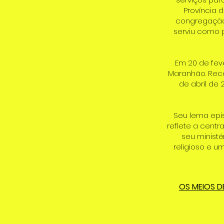
Província 
congregação, 
serviu como 
Em 20 de fev
Maranhão. Rece
de abril de
Seu lema epis
reflete a centr
seu minist
religioso e u
OS MEIOS D