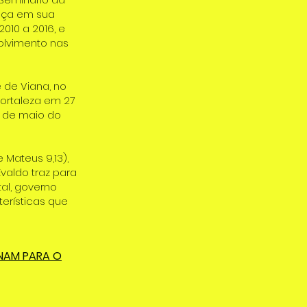
ança em sua
010 a 2016, e
lvimento nas
 de Viana, no
ortaleza em 27
8 de maio do
 Mateus 9,13),
valdo traz para
al, governo
erísticas que
ONAM PARA O