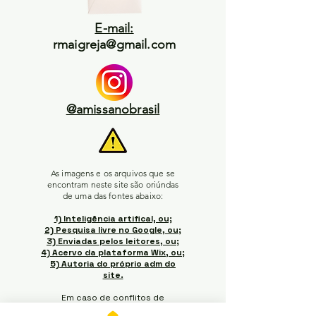
E-mail:
rmaigreja@gmail.com
@amissanobrasil
As imagens e os arquivos que se
encontram neste site são oriúndas
de uma das fontes abaixo:
1) Inteligência artifical, ou;
2) Pesquisa livre no Google, ou;
3) Enviadas pelos leitores, ou;
4) Acervo da plataforma Wix, ou;
5) Autoria do próprio adm do
site.
Em caso de conflitos de
interesse / propriedade