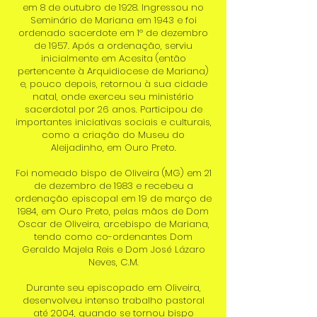
em 8 de outubro de 1928. Ingressou no
Seminário de Mariana em 1943 e foi
ordenado sacerdote em 1º de dezembro
de 1957. Após a ordenação, serviu
inicialmente em Acesita (então
pertencente à Arquidiocese de Mariana)
e, pouco depois, retornou à sua cidade
natal, onde exerceu seu ministério
sacerdotal por 26 anos. Participou de
importantes iniciativas sociais e culturais,
como a criação do Museu do
Aleijadinho, em Ouro Preto.
Foi nomeado bispo de Oliveira (MG) em 21
de dezembro de 1983 e recebeu a
ordenação episcopal em 19 de março de
1984, em Ouro Preto, pelas mãos de Dom
Oscar de Oliveira, arcebispo de Mariana,
tendo como co-ordenantes Dom
Geraldo Majela Reis e Dom José Lázaro
Neves, C.M.
Durante seu episcopado em Oliveira,
desenvolveu intenso trabalho pastoral
até 2004, quando se tornou bispo