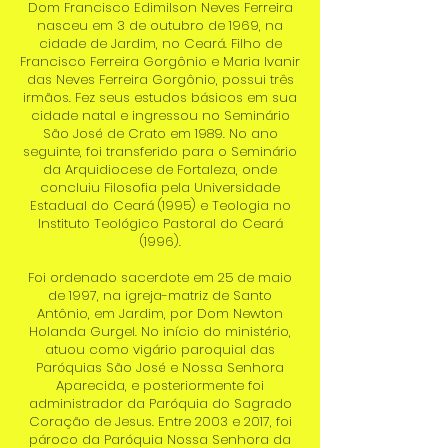
Dom Francisco Edimilson Neves Ferreira
nasceu em 3 de outubro de 1969, na
cidade de Jardim, no Ceará. Filho de
Francisco Ferreira Gorgônio e Maria Ivanir
das Neves Ferreira Gorgônio, possui três
irmãos. Fez seus estudos básicos em sua
cidade natal e ingressou no Seminário
São José de Crato em 1989. No ano
seguinte, foi transferido para o Seminário
da Arquidiocese de Fortaleza, onde
concluiu Filosofia pela Universidade
Estadual do Ceará (1995) e Teologia no
Instituto Teológico Pastoral do Ceará
(1996).
Foi ordenado sacerdote em 25 de maio
de 1997, na igreja-matriz de Santo
Antônio, em Jardim, por Dom Newton
Holanda Gurgel. No início do ministério,
atuou como vigário paroquial das
Paróquias São José e Nossa Senhora
Aparecida, e posteriormente foi
administrador da Paróquia do Sagrado
Coração de Jesus. Entre 2003 e 2017, foi
pároco da Paróquia Nossa Senhora da