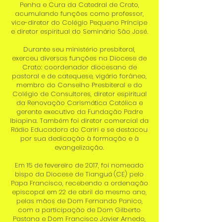
Penha e Cura da Catedral de Crato,
acumulando funções como professor,
vice-diretor do Colégio Pequeno Príncipe
e diretor espiritual do Seminário São José.
Durante seu ministério presbiteral,
exerceu diversas funções na Diocese de
Crato: coordenador diocesano de
pastoral e de catequese, vigário forâneo,
membro do Conselho Presbiteral e do
Colégio de Consultores, diretor espiritual
da Renovação Carismática Católica e
gerente executivo da Fundação Padre
Ibiapina. Também foi diretor comercial da
Rádio Educadora do Cariri e se destacou
por sua dedicação à formação e à
evangelização.
Em 15 de fevereiro de 2017, foi nomeado
bispo da Diocese de Tianguá (CE) pelo
Papa Francisco, recebendo a ordenação
episcopal em 22 de abril do mesmo ano,
pelas mãos de Dom Fernando Panico,
com a participação de Dom Gilberto
Pastana e Dom Francisco Javier Arnedo,