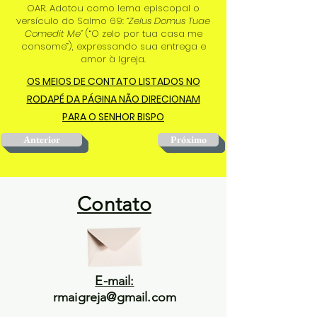
OAR. Adotou como lema episcopal o
versículo do Salmo 69:
“Zelus Domus Tuae
Comedit Me”
(“O zelo por tua casa me
consome”), expressando sua entrega e
amor à Igreja.
OS MEIOS DE CONTATO LISTADOS NO
RODAPÉ DA PÁGINA NÃO DIRECIONAM
PARA O SENHOR BISPO
Anterior
Próximo
Contato
E-mail:
rmaigreja@gmail.com