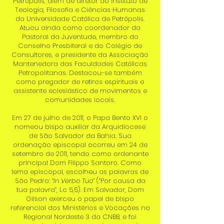
Petrópolis, além de diretor do Instituto de
Teologia, Filosofia e Ciências Humanas
da Universidade Católica de Petrópolis.
Atuou ainda como coordenador da
Pastoral da Juventude, membro do
Conselho Presbiteral e do Colégio de
Consultores, e presidente da Associação
Mantenedora das Faculdades Católicas
Petropolitanas. Destacou-se também
como pregador de retiros espirituais e
assistente eclesiástico de movimentos e
comunidades locais.
Em 27 de julho de 2011, o Papa Bento XVI o
nomeou bispo auxiliar da Arquidiocese
de São Salvador da Bahia. Sua
ordenação episcopal ocorreu em 24 de
setembro de 2011, tendo como ordenante
principal Dom Filippo Santoro. Como
lema episcopal, escolheu as palavras de
São Pedro:
“In Verbo Tuo”
(“Por causa da
tua palavra”, Lc 5,5). Em Salvador, Dom
Gilson exerceu o papel de bispo
referencial dos Ministérios e Vocações no
Regional Nordeste 3 da CNBB, e foi