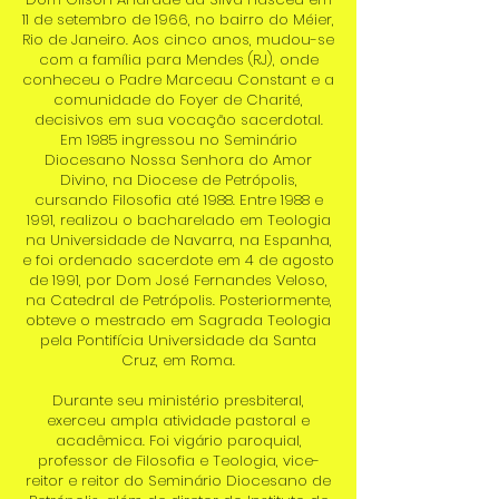
11 de setembro de 1966, no bairro do Méier,
Rio de Janeiro. Aos cinco anos, mudou-se
com a família para Mendes (RJ), onde
conheceu o Padre Marceau Constant e a
comunidade do Foyer de Charité,
decisivos em sua vocação sacerdotal.
Em 1985 ingressou no Seminário
Diocesano Nossa Senhora do Amor
Divino, na Diocese de Petrópolis,
cursando Filosofia até 1988. Entre 1988 e
1991, realizou o bacharelado em Teologia
na Universidade de Navarra, na Espanha,
e foi ordenado sacerdote em 4 de agosto
de 1991, por Dom José Fernandes Veloso,
na Catedral de Petrópolis. Posteriormente,
obteve o mestrado em Sagrada Teologia
pela Pontifícia Universidade da Santa
Cruz, em Roma.
Durante seu ministério presbiteral,
exerceu ampla atividade pastoral e
acadêmica. Foi vigário paroquial,
professor de Filosofia e Teologia, vice-
reitor e reitor do Seminário Diocesano de