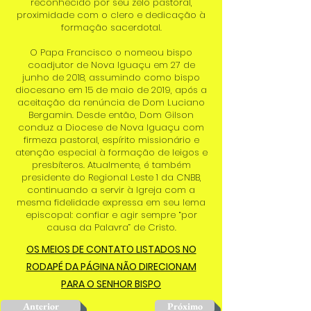
reconhecido por seu zelo pastoral,
proximidade com o clero e dedicação à
formação sacerdotal.
O Papa Francisco o nomeou bispo
coadjutor de Nova Iguaçu em 27 de
junho de 2018, assumindo como bispo
diocesano em 15 de maio de 2019, após a
aceitação da renúncia de Dom Luciano
Bergamin. Desde então, Dom Gilson
conduz a Diocese de Nova Iguaçu com
firmeza pastoral, espírito missionário e
atenção especial à formação de leigos e
presbíteros. Atualmente, é também
presidente do Regional Leste 1 da CNBB,
continuando a servir à Igreja com a
mesma fidelidade expressa em seu lema
episcopal: confiar e agir sempre “por
causa da Palavra” de Cristo.
OS MEIOS DE CONTATO LISTADOS NO
RODAPÉ DA PÁGINA NÃO DIRECIONAM
PARA O SENHOR BISPO
Anterior
Próximo