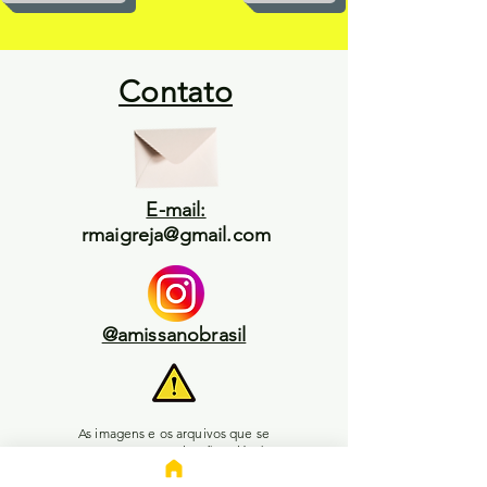
Contato
E-mail:
rmaigreja@gmail.com
@amissanobrasil
As imagens e os arquivos que se
encontram neste site são oriúndas
de uma das fontes abaixo: