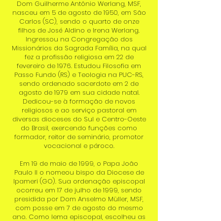
Dom Guilherme Antônio Werlang, MSF,
nasceu em 5 de agosto de 1950, em São
Carlos (SC), sendo o quarto de onze
filhos de José Aldino e Irena Werlang.
Ingressou na Congregação dos
Missionários da Sagrada Família, na qual
fez a profissão religiosa em 22 de
fevereiro de 1976. Estudou Filosofia em
Passo Fundo (RS) e Teologia na PUC-RS,
sendo ordenado sacerdote em 2 de
agosto de 1979 em sua cidade natal.
Dedicou-se à formação de novos
religiosos e ao serviço pastoral em
diversas dioceses do Sul e Centro-Oeste
do Brasil, exercendo funções como
formador, reitor de seminário, promotor
vocacional e pároco.
Em 19 de maio de 1999, o Papa João
Paulo II o nomeou bispo da Diocese de
Ipameri (GO). Sua ordenação episcopal
ocorreu em 17 de julho de 1999, sendo
presidida por Dom Anselmo Müller, MSF,
com posse em 7 de agosto do mesmo
ano. Como lema episcopal, escolheu as