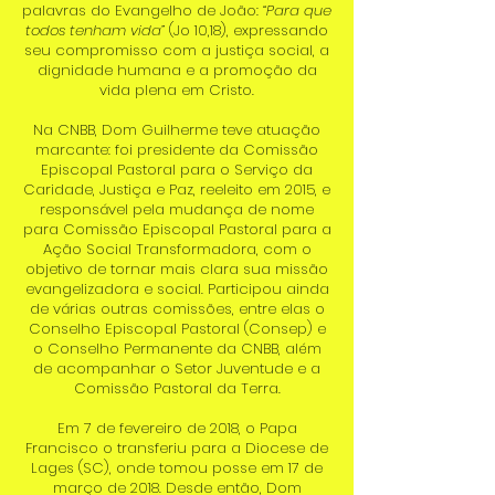
palavras do Evangelho de João:
“Para que
todos tenham vida”
(Jo 10,18), expressando
seu compromisso com a justiça social, a
dignidade humana e a promoção da
vida plena em Cristo.
Na CNBB, Dom Guilherme teve atuação
marcante: foi presidente da Comissão
Episcopal Pastoral para o Serviço da
Caridade, Justiça e Paz, reeleito em 2015, e
responsável pela mudança de nome
para Comissão Episcopal Pastoral para a
Ação Social Transformadora, com o
objetivo de tornar mais clara sua missão
evangelizadora e social. Participou ainda
de várias outras comissões, entre elas o
Conselho Episcopal Pastoral (Consep) e
o Conselho Permanente da CNBB, além
de acompanhar o Setor Juventude e a
Comissão Pastoral da Terra.
Em 7 de fevereiro de 2018, o Papa
Francisco o transferiu para a Diocese de
Lages (SC), onde tomou posse em 17 de
março de 2018. Desde então, Dom