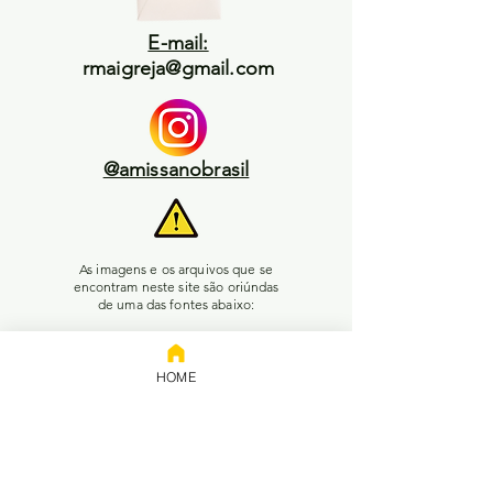
E-mail:
rmaigreja@gmail.com
@amissanobrasil
As imagens e os arquivos que se
encontram neste site são oriúndas
de uma das fontes abaixo:
1) Inteligência artifical, ou;
2) Pesquisa livre no Google, ou;
3) Enviadas pelos leitores, ou;
HOME
4) Acervo da plataforma Wix, ou;
5) Autoria do próprio adm do
site.
Em caso de conflitos de
interesse / propriedade