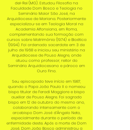
del-Rei (MG). Estudou Filosofia na
Faculdade Dom Bosco e Teologia no
Seminário Maior São José, na
Arquidiocese de Mariana. Posteriormente
especializou-se em Teologia Moral na
Academia Alfonsiana, em Roma,
complementando sua formação com
cursos sobre Matrimônio (1974) e Bioética
(1994). Foi ordenado sacerdote em 3 de
julho de 1968 e iniciou seu ministério na
Arquidiocese de Pouso Alegre, onde
atuou como professor, reitor do
Seminário Arquidiocesano e pároco em
Ouro Fino.
Seu episcopado teve início em 1987,
quando o Papa João Paulo II o nomeou
bispo titular de Feradi Maggiore e bispo
auxiliar de Pouso Alegre. Foi sagrado
bispo em 12 de outubro do mesmo ano,
colaborando intensamente com o
arcebispo Dom José d’Ângelo Neto,
especialmente durante o período de
enfermidade deste. Após a morte de Dom
José, Dom João Bosco administrou a