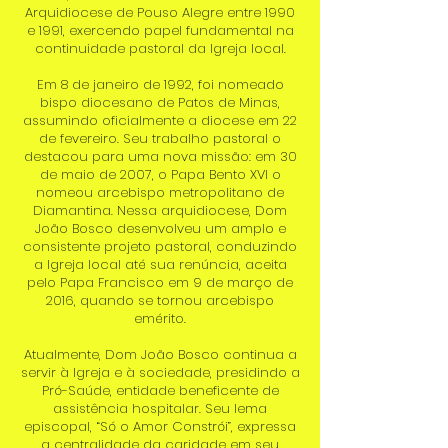
Arquidiocese de Pouso Alegre entre 1990
e 1991, exercendo papel fundamental na
continuidade pastoral da Igreja local.
Em 8 de janeiro de 1992, foi nomeado
bispo diocesano de Patos de Minas,
assumindo oficialmente a diocese em 22
de fevereiro. Seu trabalho pastoral o
destacou para uma nova missão: em 30
de maio de 2007, o Papa Bento XVI o
nomeou arcebispo metropolitano de
Diamantina. Nessa arquidiocese, Dom
João Bosco desenvolveu um amplo e
consistente projeto pastoral, conduzindo
a Igreja local até sua renúncia, aceita
pelo Papa Francisco em 9 de março de
2016, quando se tornou arcebispo
emérito.
Atualmente, Dom João Bosco continua a
servir à Igreja e à sociedade, presidindo a
Pró-Saúde, entidade beneficente de
assistência hospitalar. Seu lema
episcopal, “Só o Amor Constrói”, expressa
a centralidade da caridade em seu