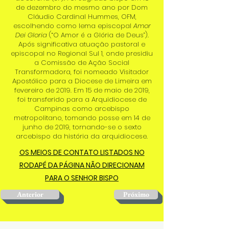
de dezembro do mesmo ano por Dom
Cláudio Cardinal Hummes, OFM,
escolhendo como lema episcopal
Amor
Dei Gloria
(“O Amor é a Glória de Deus”).
Após significativa atuação pastoral e
episcopal no Regional Sul 1, onde presidiu
a Comissão de Ação Social
Transformadora, foi nomeado Visitador
Apostólico para a Diocese de Limeira em
fevereiro de 2019. Em 15 de maio de 2019,
foi transferido para a Arquidiocese de
Campinas como arcebispo
metropolitano, tomando posse em 14 de
junho de 2019, tornando-se o sexto
arcebispo da história da arquidiocese.
OS MEIOS DE CONTATO LISTADOS NO
RODAPÉ DA PÁGINA NÃO DIRECIONAM
PARA O SENHOR BISPO
Anterior
Próximo