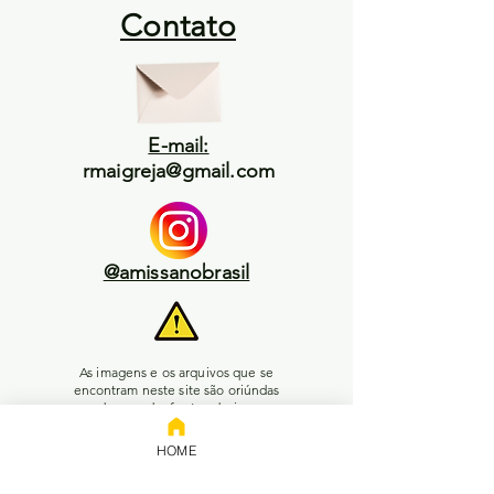
Contato
E-mail:
rmaigreja@gmail.com
@amissanobrasil
As imagens e os arquivos que se
encontram neste site são oriúndas
de uma das fontes abaixo:
1) Inteligência artifical, ou;
HOME
2) Pesquisa livre no Google, ou;
3) Enviadas pelos leitores, ou;