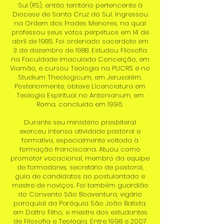
Sul (RS), então território pertencente à
Diocese de Santa Cruz do Sul. Ingressou
na Ordem dos Frades Menores, na qual
professou seus votos perpétuos em 14 de
abril de 1985. Foi ordenado sacerdote em
3 de dezembro de 1988. Estudou Filosofia
na Faculdade Imaculada Conceição, em
Viamão, e cursou Teologia na PUCRS e no
Studium Theologicum, em Jerusalém.
Posteriormente, obteve Licenciatura em
Teologia Espiritual no Antonianum, em
Roma, concluída em 1996.
Durante seu ministério presbiteral
exerceu intensa atividade pastoral e
formativa, especialmente voltada à
formação franciscana. Atuou como
promotor vocacional, membro da equipe
de formadores, secretário de pastoral,
guia de candidatos ao postulantado e
mestre de noviços. Foi também guardião
do Convento São Boaventura, vigário
paroquial da Paróquia São João Batista,
em Daltro Filho, e mestre dos estudantes
de Filosofia e Teologia. Entre 1998 e 2007