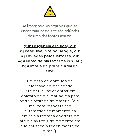
As imagens e os arquivos que se
encontram neste site são oriúndas
de uma das fontes abaixo:
1) Inteligência artifical, ou;
2) Pesquisa livre no Google, ou;
3) Enviadas pelos leitores, ou;
4) Acervo da plataforma Wix, ou;
5) Autoria do próprio adm do
site.
Em caso de conflitos de
interesse / propriedade
intelectual, favor entrar em
contato pelo e-mail acima para
pedir a retirada do material (o e-
mail terá resposta não
automática no momento da
leitura e a retirada ocorrerá em
até 5 dias úteis do momento em
que acusado o recebimento do
e-mail).