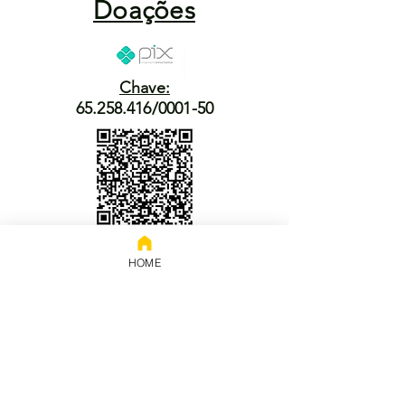
Doações
Chave:
65.258.416/0001-50
Banco: NUBANK
Titular: 65.258.416 Rodrigo
HOME
Modesto de Abreu
Prestação