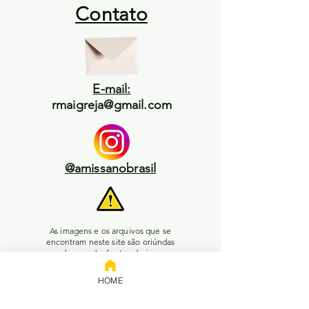
Contato
E-mail:
rmaigreja@gmail.com
@amissanobrasil
As imagens e os arquivos que se
encontram neste site são oriúndas
de uma das fontes abaixo:
1) Inteligência artifical, ou;
HOME
2) Pesquisa livre no Google, ou;
3) Enviadas pelos leitores, ou;
4) Acervo da plataforma Wix, ou;