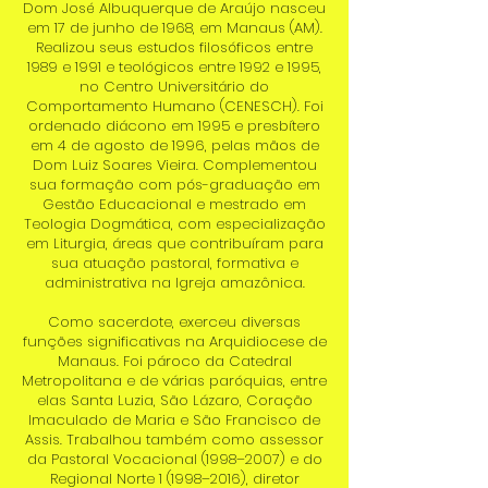
Dom José Albuquerque de Araújo nasceu
em 17 de junho de 1968, em Manaus (AM).
Realizou seus estudos filosóficos entre
1989 e 1991 e teológicos entre 1992 e 1995,
no Centro Universitário do
Comportamento Humano (CENESCH). Foi
ordenado diácono em 1995 e presbítero
em 4 de agosto de 1996, pelas mãos de
Dom Luiz Soares Vieira. Complementou
sua formação com pós-graduação em
Gestão Educacional e mestrado em
Teologia Dogmática, com especialização
em Liturgia, áreas que contribuíram para
sua atuação pastoral, formativa e
administrativa na Igreja amazônica.
Como sacerdote, exerceu diversas
funções significativas na Arquidiocese de
Manaus. Foi pároco da Catedral
Metropolitana e de várias paróquias, entre
elas Santa Luzia, São Lázaro, Coração
Imaculado de Maria e São Francisco de
Assis. Trabalhou também como assessor
da Pastoral Vocacional (1998–2007) e do
Regional Norte 1 (1998–2016), diretor