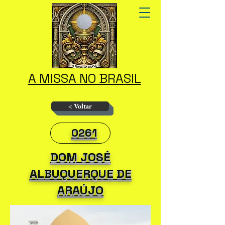
A MISSA NO BRASIL
< Voltar
0261
DOM JOSÉ
ALBUQUERQUE DE
ARAÚJO