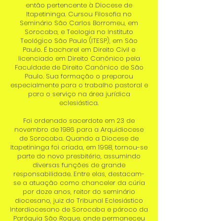
então pertencente à Diocese de
Itapetininga. Cursou Filosofia no
Seminário São Carlos Borromeu, em
Sorocaba, e Teologia no Instituto
Teológico São Paulo (ITESP), em São
Paulo. É bacharel em Direito Civil e
licenciado em Direito Canônico pela
Faculdade de Direito Canônico de São
Paulo. Sua formação o preparou
especialmente para o trabalho pastoral e
para o serviço na área jurídica
eclesiástica.
Foi ordenado sacerdote em 23 de
novembro de 1986 para a Arquidiocese
de Sorocaba. Quando a Diocese de
Itapetininga foi criada, em 1998, tornou-se
parte do novo presbitério, assumindo
diversas funções de grande
responsabilidade. Entre elas, destacam-
se a atuação como chanceler da cúria
por doze anos, reitor do seminário
diocesano, juiz do Tribunal Eclesiástico
Interdiocesano de Sorocaba e pároco da
Paróquia São Roque, onde permaneceu