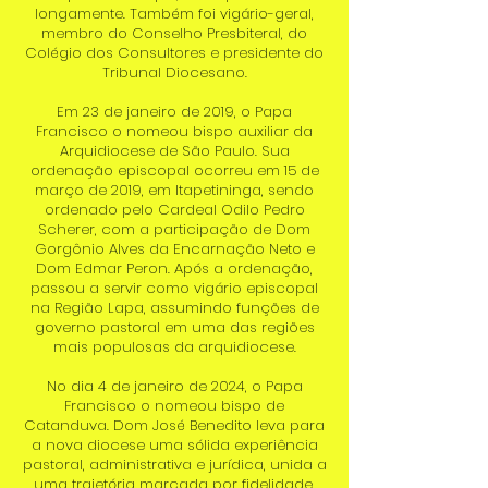
longamente. Também foi vigário-geral,
membro do Conselho Presbiteral, do
Colégio dos Consultores e presidente do
Tribunal Diocesano.
Em 23 de janeiro de 2019, o Papa
Francisco o nomeou bispo auxiliar da
Arquidiocese de São Paulo. Sua
ordenação episcopal ocorreu em 15 de
março de 2019, em Itapetininga, sendo
ordenado pelo Cardeal Odilo Pedro
Scherer, com a participação de Dom
Gorgônio Alves da Encarnação Neto e
Dom Edmar Peron. Após a ordenação,
passou a servir como vigário episcopal
na Região Lapa, assumindo funções de
governo pastoral em uma das regiões
mais populosas da arquidiocese.
No dia 4 de janeiro de 2024, o Papa
Francisco o nomeou bispo de
Catanduva. Dom José Benedito leva para
a nova diocese uma sólida experiência
pastoral, administrativa e jurídica, unida a
uma trajetória marcada por fidelidade,