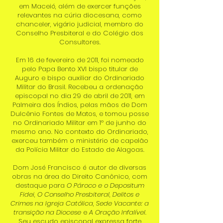
em Maceió, além de exercer funções
relevantes na cúria diocesana, como
chanceler, vigário judicial, membro do
Conselho Presbiteral e do Colégio dos
Consultores.
Em 16 de fevereiro de 2011, foi nomeado
pelo Papa Bento XVI bispo titular de
Auguro e bispo auxiliar do Ordinariado
Militar do Brasil. Recebeu a ordenação
episcopal no dia 29 de abril de 2011, em
Palmeira dos Índios, pelas mãos de Dom
Dulcênio Fontes de Matos, e tomou posse
no Ordinariado Militar em 1º de junho do
mesmo ano. No contexto do Ordinariado,
exerceu também o ministério de capelão
da Polícia Militar do Estado de Alagoas.
Dom José Francisco é autor de diversas
obras na área do Direito Canônico, com
destaque para
O Pároco e o Depositum
Fidei
,
O Conselho Presbiteral
,
Delitos e
Crimes na Igreja Católica
,
Sede Vacante: a
transição na Diocese
e
A Oração Infalível
.
Seu escudo episcopal expressa forte