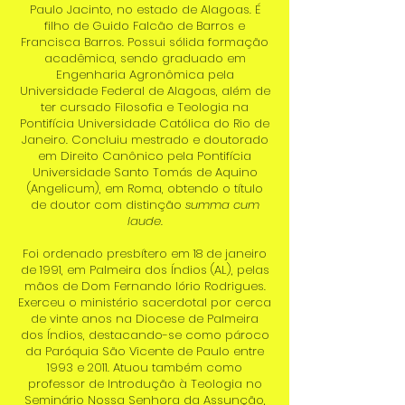
Paulo Jacinto, no estado de Alagoas. É
filho de Guido Falcão de Barros e
Francisca Barros. Possui sólida formação
acadêmica, sendo graduado em
Engenharia Agronômica pela
Universidade Federal de Alagoas, além de
ter cursado Filosofia e Teologia na
Pontifícia Universidade Católica do Rio de
Janeiro. Concluiu mestrado e doutorado
em Direito Canônico pela Pontifícia
Universidade Santo Tomás de Aquino
(Angelicum), em Roma, obtendo o título
de doutor com distinção
summa cum
laude
.
Foi ordenado presbítero em 18 de janeiro
de 1991, em Palmeira dos Índios (AL), pelas
mãos de Dom Fernando Iório Rodrigues.
Exerceu o ministério sacerdotal por cerca
de vinte anos na Diocese de Palmeira
dos Índios, destacando-se como pároco
da Paróquia São Vicente de Paulo entre
1993 e 2011. Atuou também como
professor de Introdução à Teologia no
Seminário Nossa Senhora da Assunção,