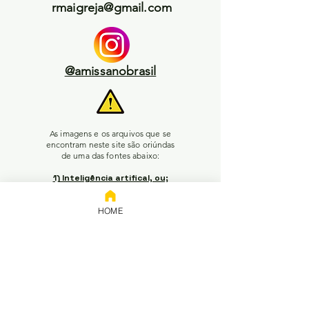
rmaigreja@gmail.com
@amissanobrasil
As imagens e os arquivos que se
encontram neste site são oriúndas
de uma das fontes abaixo:
1) Inteligência artifical, ou;
2) Pesquisa livre no Google, ou;
3) Enviadas pelos leitores, ou;
HOME
4) Acervo da plataforma Wix, ou;
5) Autoria do próprio adm do
site.
Em caso de conflitos de
interesse / propriedade
intelectual, favor entrar em
contato pelo e-mail acima para
pedir a retirada do material (o e-