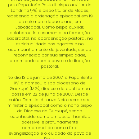
pelo Papa João Paulo II bispo auxiliar de
Londrina (PR) e bispo titular de Mades,
recebendo a ordenação episcopal em 19
de setembro daquele ano, em
Jaboticabal. Como bispo auxiliar,
colaborou intensamente na formação
sacerdotal, na coordenação pastoral, na
espiritualidade dos agentes e no
acompanhamento da juventude, sendo
reconhecido por sua simplicidade,
proximidade com o povo e dedicação
pastoral.
No dia 13 de junho de 2007, o Papa Bento
XVI o nomeou bispo diocesano de
Guaxupé (MG), diocese da qual tomou
posse em 22 de julho de 2007. Desde
então, Dom José Lanza Neto exerce seu
ministério episcopal como o nono bispo
da Diocese de Guaxupé, sendo
reconhecido como um pastor humilde,
acessível e profundamente
comprometido com a fé, a
evangelização e o cuidado do povo de
Deus.