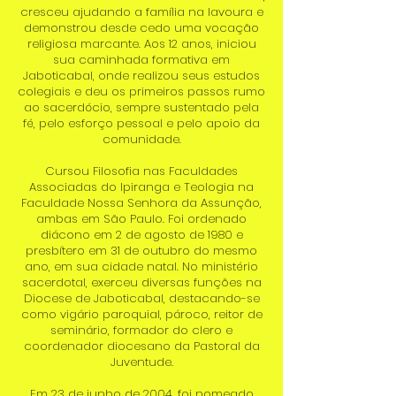
cresceu ajudando a família na lavoura e
demonstrou desde cedo uma vocação
religiosa marcante. Aos 12 anos, iniciou
sua caminhada formativa em
Jaboticabal, onde realizou seus estudos
colegiais e deu os primeiros passos rumo
ao sacerdócio, sempre sustentado pela
fé, pelo esforço pessoal e pelo apoio da
comunidade.
Cursou Filosofia nas Faculdades
Associadas do Ipiranga e Teologia na
Faculdade Nossa Senhora da Assunção,
ambas em São Paulo. Foi ordenado
diácono em 2 de agosto de 1980 e
presbítero em 31 de outubro do mesmo
ano, em sua cidade natal. No ministério
sacerdotal, exerceu diversas funções na
Diocese de Jaboticabal, destacando-se
como vigário paroquial, pároco, reitor de
seminário, formador do clero e
coordenador diocesano da Pastoral da
Juventude.
Em 23 de junho de 2004, foi nomeado