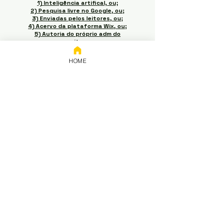
1) Inteligência artifical, ou;
2) Pesquisa livre no Google, ou;
3) Enviadas pelos leitores, ou;
4) Acervo da plataforma Wix, ou;
5) Autoria do próprio adm do
site.
Em caso de conflitos de
HOME
interesse / propriedade
intelectual, favor entrar em
contato pelo e-mail acima para
pedir a retirada do material (o e-
mail terá resposta não
automática no momento da
leitura e a retirada ocorrerá em
até 5 dias úteis do momento em
que acusado o recebimento do
e-mail).
Doações
Chave:
65.258.416/0001-50