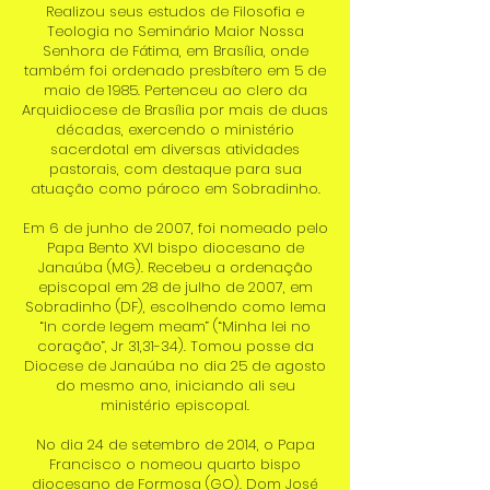
Realizou seus estudos de Filosofia e
Teologia no Seminário Maior Nossa
Senhora de Fátima, em Brasília, onde
também foi ordenado presbítero em 5 de
maio de 1985. Pertenceu ao clero da
Arquidiocese de Brasília por mais de duas
décadas, exercendo o ministério
sacerdotal em diversas atividades
pastorais, com destaque para sua
atuação como pároco em Sobradinho.
Em 6 de junho de 2007, foi nomeado pelo
Papa Bento XVI bispo diocesano de
Janaúba (MG). Recebeu a ordenação
episcopal em 28 de julho de 2007, em
Sobradinho (DF), escolhendo como lema
“In corde legem meam” (“Minha lei no
coração”, Jr 31,31-34). Tomou posse da
Diocese de Janaúba no dia 25 de agosto
do mesmo ano, iniciando ali seu
ministério episcopal.
No dia 24 de setembro de 2014, o Papa
Francisco o nomeou quarto bispo
diocesano de Formosa (GO). Dom José