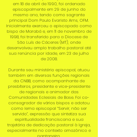
em 18 de abril de 1990, foi ordenado
episcopalmente em 29 de junho do
mesmo ano, tendo como sagrante
principal Dom Paulo Evaristo Arns, OFM.
Inicialmente exerceu o episcopado como
bispo de Marabá e, em 11 de novembro de
1998, foi transferido para a Diocese de
São Luís de Cáceres (MT), onde
desenvolveu amplo trabalho pastoral até
sua renúncia por idade, em 23 de julho
de 2008.
Durante seu ministério episcopal, atuou
também em diversas funções regionais
da CNBB, como acompanhante de
presbíteros, presidente e vice-presidente
de regionais e animador das
Comunidades Eclesiais de Base. Foi co-
consagrador de vários bispos e adotou
como lema episcopal “Servir, não ser
servido”, expressão que sintetiza sua
espiritualidade franciscana e sua
trajetória de dedicação pastoral à Igreja,
especialmente no contexto amazônico e
pantaneiro.