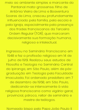
meio ao ambiente simples e marcante do
Pantanal mato-grossense. Filho de
Antônia Vieira de Lima e Boaventura
Soares de Lima, cresceu profundamente
influenciado pela família, pela escola e
pela Igreja, especialmente pela presença
dos frades franciscanos da Terceira
Ordem Regular (TOR), que marcaram
decisivamente sua formação humana,
religiosa e intelectual.
Ingressou no Seminário Franciscano em
1948 e fez a profissão religiosa em 14 de
julho de 1951. Realizou seus estudos de
Filosofia e Teologia no Seminário Central
do Ipiranga, em São Paulo, além de pós-
graduação em Teologia pela Faculdade
Imaculada. Foi ordenado presbítero em 7
de dezembro de 1958, em São Paulo,
dedicando-se intensamente à vida
religiosa franciscana como vigário-geral,
provincial, pároco, reitor de seminário e
mestre de teólogos.
Nomeado bispo pelo Papa João Paulo II