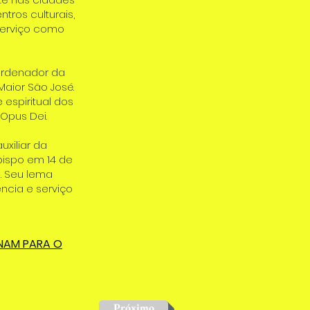
ros culturais,
 serviço como
ordenador da
aior São José.
espiritual dos
Opus Dei.
uxiliar da
bispo em 14 de
5. Seu lema
ncia e serviço
ONAM PARA O
Próximo