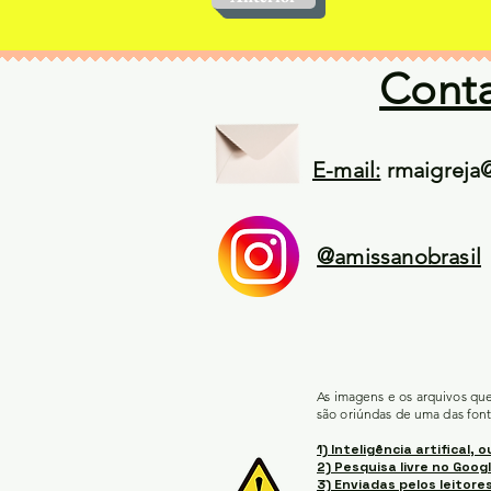
Cont
E-mail:
rmaigreja
@amissanobrasil
As imagens e os arquivos qu
são oriúndas de uma das font
1) Inteligência artifical, o
2) Pesquisa livre no Googl
3) Enviadas pelos leitores