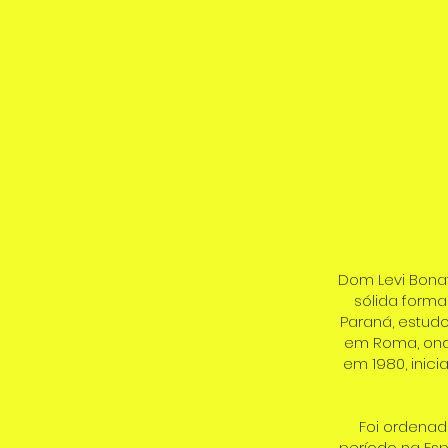
Dom Levi Bonat
sólida form
Paraná, estudo
em Roma, ond
em 1980, inic
Foi ordenad
período na Esp