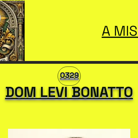
A MI
0329
DOM LEVI BONATTO