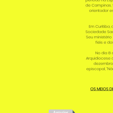
de Campinas, 
orientador e
Em Curitiba,
Sociedade Sac
Seu ministéri
fiéis e d
No dia 8 
Arquidiocese d
dezembro d
episcopal, “Nã
OS MEIOS D
Anterior