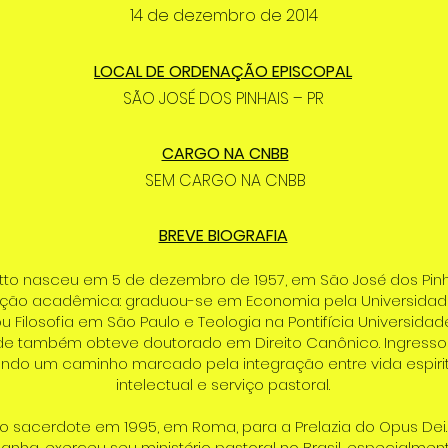
14 de dezembro de 2014
LOCAL DE ORDENAÇÃO EPISCOPAL
SÃO JOSÉ DOS PINHAIS – PR
CARGO NA CNBB
SEM CARGO NA CNBB
BREVE BIOGRAFIA
to nasceu em 5 de dezembro de 1957, em São José dos Pinhai
ação acadêmica: graduou-se em Economia pela Universidad
u Filosofia em São Paulo e Teologia na Pontifícia Universida
e também obteve doutorado em Direito Canônico. Ingresso
iando um caminho marcado pela integração entre vida espiri
intelectual e serviço pastoral.
o sacerdote em 1995, em Roma, para a Prelazia do Opus Dei
anha, exerceu seu ministério pastoral no Brasil, especialme