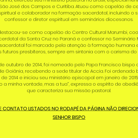
São José dos Campos e Curitiba. Atuou como capelão de cent
spiritual e colaborador na formação sacerdotal, incluindo o
confessor e diretor espiritual em seminários diocesanos.
 destacou-se como capelão do Centro Cultural Marumbi, co
erdotal da Santa Cruz no Paraná e confessor no Seminário M
o sacerdotal foi marcado pela atenção à formação humana e 
os futuros presbíteros, sempre em sintonia com o carisma do 
de outubro de 2014, foi nomeado pelo Papa Francisco bispo a
e Goiânia, recebendo a sede titular de Accia. Foi ordenado 
e 2014 e iniciou seu ministério episcopal em janeiro de 201
o a minha vontade, mas a tua”, expressa o espírito de obediê
que caracteriza sua missão pastoral.
E CONTATO LISTADOS NO RODAPÉ DA PÁGINA NÃO DIRECI
SENHOR BISPO