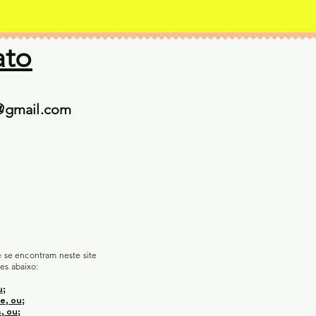
ato
@gmail.com
e se encontram neste site
es abaixo:
u;
e, ou;
, ou;