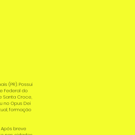
s (PR). Possui
e Federal do
de Santa Croce,
u no Opus Dei
tual, formação
. Após breve
nte nas cidades