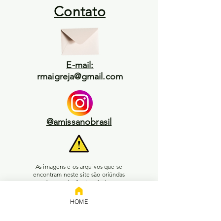
Contato
E-mail:
rmaigreja@gmail.com
@amissanobrasil
As imagens e os arquivos que se
encontram neste site são oriúndas
de uma das fontes abaixo:
1) Inteligência artifical, ou;
HOME
2) Pesquisa livre no Google, ou;
3) Enviadas pelos leitores, ou;