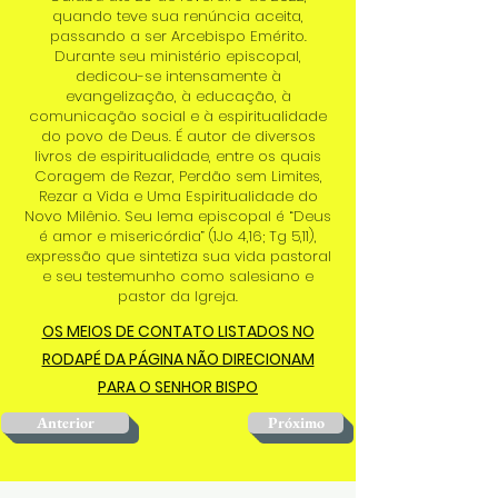
quando teve sua renúncia aceita,
passando a ser Arcebispo Emérito.
Durante seu ministério episcopal,
dedicou-se intensamente à
evangelização, à educação, à
comunicação social e à espiritualidade
do povo de Deus. É autor de diversos
livros de espiritualidade, entre os quais
Coragem de Rezar, Perdão sem Limites,
Rezar a Vida e Uma Espiritualidade do
Novo Milênio. Seu lema episcopal é “Deus
é amor e misericórdia” (1Jo 4,16; Tg 5,11),
expressão que sintetiza sua vida pastoral
e seu testemunho como salesiano e
pastor da Igreja.
OS MEIOS DE CONTATO LISTADOS NO
RODAPÉ DA PÁGINA NÃO DIRECIONAM
PARA O SENHOR BISPO
Anterior
Próximo