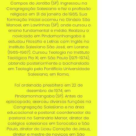
Campos do Jordão (SP). Ingressou na
Congregação Salesiana e fez a profissão
religiosa em 31 de janeiro de 1965. Sua
formação inicial ocorreu no Ginásio São
Manoel, em Lavrinhas (SP), onde cursou o
ensino fundamental e médio. Realizou o
noviciado em Pindamonhangaba e
estudou Filosofia e Letras com Inglês no
Instituto Salesiano São José, em Lorena
(1965–1967). Cursou Teologia no Instituto
Teológico Pio XI, em São Paulo (1971–1974),
obtendo posteriormente o bacharelado
em Teologia pela Pontifícia Universidade
Salesiana, em Roma.
Foi ordenado presbítero em 22 de
dezembro de 1974, em
Pindamonhangaba (SP). Antes do
episcopado, exerceu diversas funções na
Congregação Salesiana e na área
educacional e pastoral: coordenador da
pastoral no Seminário Menor, diretor de
colégios salesianos em Sorocaba e São
Paulo, diretor do Liceu Coração de Jesus,
diretor e mestre de noviços em São