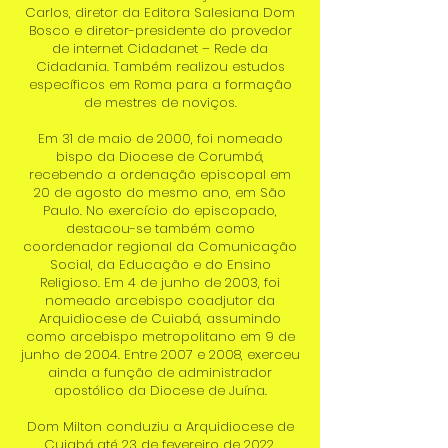
Carlos, diretor da Editora Salesiana Dom
Bosco e diretor-presidente do provedor
de internet Cidadanet – Rede da
Cidadania. Também realizou estudos
específicos em Roma para a formação
de mestres de noviços.
Em 31 de maio de 2000, foi nomeado
bispo da Diocese de Corumbá,
recebendo a ordenação episcopal em
20 de agosto do mesmo ano, em São
Paulo. No exercício do episcopado,
destacou-se também como
coordenador regional da Comunicação
Social, da Educação e do Ensino
Religioso. Em 4 de junho de 2003, foi
nomeado arcebispo coadjutor da
Arquidiocese de Cuiabá, assumindo
como arcebispo metropolitano em 9 de
junho de 2004. Entre 2007 e 2008, exerceu
ainda a função de administrador
apostólico da Diocese de Juína.
Dom Milton conduziu a Arquidiocese de
Cuiabá até 23 de fevereiro de 2022,