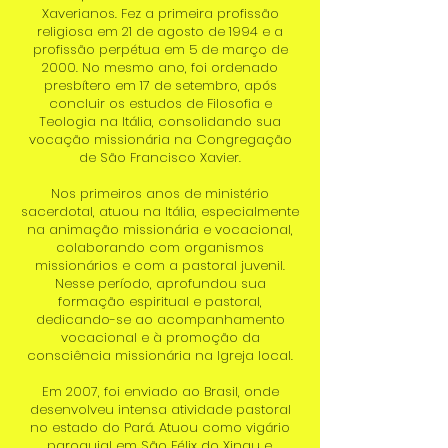
Xaverianos. Fez a primeira profissão
religiosa em 21 de agosto de 1994 e a
profissão perpétua em 5 de março de
2000. No mesmo ano, foi ordenado
presbítero em 17 de setembro, após
concluir os estudos de Filosofia e
Teologia na Itália, consolidando sua
vocação missionária na Congregação
de São Francisco Xavier.
Nos primeiros anos de ministério
sacerdotal, atuou na Itália, especialmente
na animação missionária e vocacional,
colaborando com organismos
missionários e com a pastoral juvenil.
Nesse período, aprofundou sua
formação espiritual e pastoral,
dedicando-se ao acompanhamento
vocacional e à promoção da
consciência missionária na Igreja local.
Em 2007, foi enviado ao Brasil, onde
desenvolveu intensa atividade pastoral
no estado do Pará. Atuou como vigário
paroquial em São Félix do Xingu e,