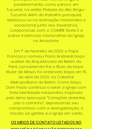
posteriormente, como pároco em
Tucumã, na então Prelazia do Alto Xingu–
Tucumã. Além do trabalho paroquial,
destacou-se na animação missionária e
vocacional junto aos Xaverianos,
colaborando com o COMIRE Norte 2 e
outras instâncias missionárias da Igreja
na Amazônia.
Em 1º de fevereiro de 2023, o Papa
Francisco nomeou Paolo Andreolli bispo
auxiliar da Arquidiocese de Belém do
Pará, concedendo-lhe o título de bispo
titular de Altava. Foi ordenado bispo em 15
de abril de 2023, na Catedral
Metropolitana de Belém. Como bispo,
Dom Paolo continua a servir a Igreja com
forte identidade missionária, inspirado
pelo lema episcopal “Corações ardentes,
pés a caminho”, expressando seu
compromisso com a evangelização, a
missão ad gentes e a Igreja em saída.
OS MEIOS DE CONTATO LISTADOS NO