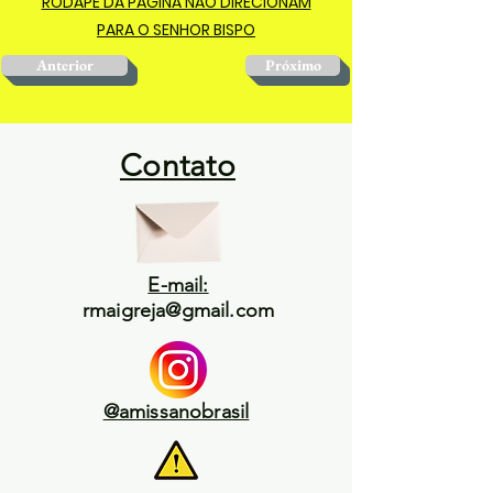
RODAPÉ DA PÁGINA NÃO DIRECIONAM
PARA O SENHOR BISPO
Anterior
Próximo
Contato
E-mail:
rmaigreja@gmail.com
@amissanobrasil