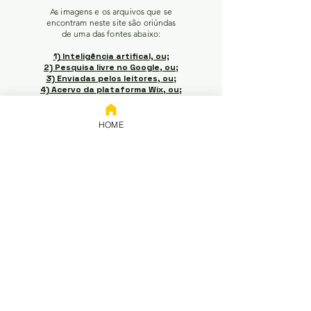
As imagens e os arquivos que se
encontram neste site são oriúndas
de uma das fontes abaixo:
1) Inteligência artifical, ou;
2) Pesquisa livre no Google, ou;
3) Enviadas pelos leitores, ou;
4) Acervo da plataforma Wix, ou;
5) Autoria do próprio adm do
site.
HOME
Em caso de conflitos de
interesse / propriedade
intelectual, favor entrar em
contato pelo e-mail acima para
pedir a retirada do material (o e-
mail terá resposta não
automática no momento da
leitura e a retirada ocorrerá em
até 5 dias úteis do momento em
que acusado o recebimento do
e-mail).
Doações