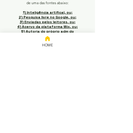
de uma das fontes abaixo:
1) Inteligência artifical, ou;
2) Pesquisa livre no Google, ou;
3) Enviadas pelos leitores, ou;
4) Acervo da plataforma Wix, ou;
5) Autoria do próprio adm do
site.
HOME
Em caso de conflitos de
interesse / propriedade
intelectual, favor entrar em
contato pelo e-mail acima para
pedir a retirada do material (o e-
mail terá resposta não
automática no momento da
leitura e a retirada ocorrerá em
até 5 dias úteis do momento em
que acusado o recebimento do
e-mail).
Doações
Chave: