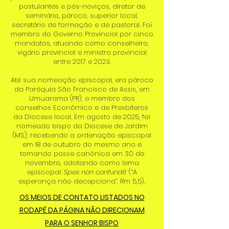
postulantes e pós-noviços, diretor de
seminário, pároco, superior local,
secretário de formação e de pastoral. Foi
membro do Governo Provincial por cinco
mandatos, atuando como conselheiro,
vigário provincial e ministro provincial
entre 2017 e 2023.
Até sua nomeação episcopal, era pároco
da Paróquia São Francisco de Assis, em
Umuarama (PR), e membro dos
conselhos Econômico e de Presbíteros
da Diocese local. Em agosto de 2025, foi
nomeado bispo da Diocese de Jardim
(MS), recebendo a ordenação episcopal
em 18 de outubro do mesmo ano e
tomando posse canônica em 30 de
novembro, adotando como lema
episcopal:
Spes non confundit
(“A
esperança não decepciona”, Rm 5,5).
OS MEIOS DE CONTATO LISTADOS NO
RODAPÉ DA PÁGINA NÃO DIRECIONAM
PARA O SENHOR BISPO