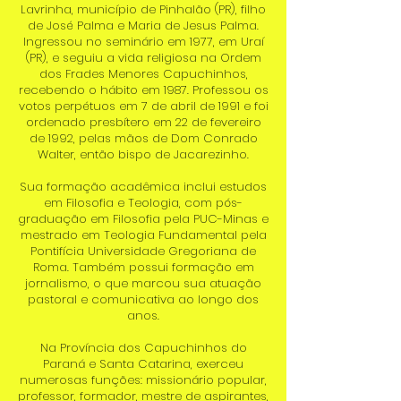
Lavrinha, município de Pinhalão (PR), filho
de José Palma e Maria de Jesus Palma.
Ingressou no seminário em 1977, em Uraí
(PR), e seguiu a vida religiosa na Ordem
dos Frades Menores Capuchinhos,
recebendo o hábito em 1987. Professou os
votos perpétuos em 7 de abril de 1991 e foi
ordenado presbítero em 22 de fevereiro
de 1992, pelas mãos de Dom Conrado
Walter, então bispo de Jacarezinho.
Sua formação acadêmica inclui estudos
em Filosofia e Teologia, com pós-
graduação em Filosofia pela PUC-Minas e
mestrado em Teologia Fundamental pela
Pontifícia Universidade Gregoriana de
Roma. Também possui formação em
jornalismo, o que marcou sua atuação
pastoral e comunicativa ao longo dos
anos.
Na Província dos Capuchinhos do
Paraná e Santa Catarina, exerceu
numerosas funções: missionário popular,
professor, formador, mestre de aspirantes,