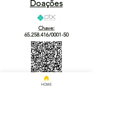
Doações
Chave:
65.258.416/0001-50
Banco: NUBANK
Titular: 65.258.416 Rodrigo
HOME
Modesto de Abreu
Prestação