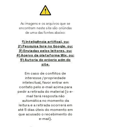
As imagens e os arquivos que se
encontram neste site são oriúndas
de uma das fontes abaixo:
1) Inteligência artifical, ou;
2) Pesquisa livre no Google, ou;
3) Enviadas pelos leitores, ou;
4) Acervo da plataforma Wix, ou;
5) Autoria do próprio adm do
site.
Em caso de conflitos de
interesse / propriedade
intelectual, favor entrar em
contato pelo e-mail acima para
pedir a retirada do material (o e-
mail terá resposta não
automática no momento da
leitura e a retirada ocorrerá em
até 5 dias úteis do momento em
que acusado o recebimento do
e-mail).