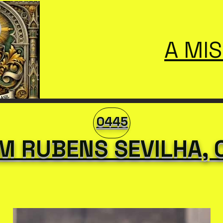
A MI
0445
M RUBENS SEVILHA, 