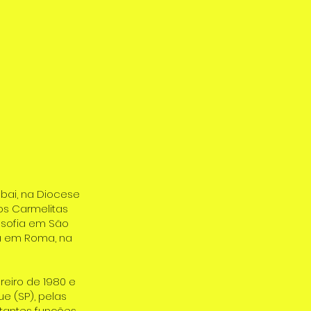
abai, na Diocese
os Carmelitas
osofia em São
ia em Roma, na
reiro de 1980 e
e (SP), pelas
tantes funções