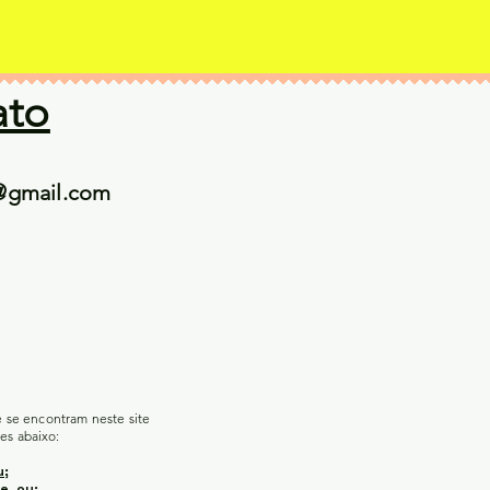
ato
@gmail.com
e se encontram neste site
es abaixo:
u;
e, ou;