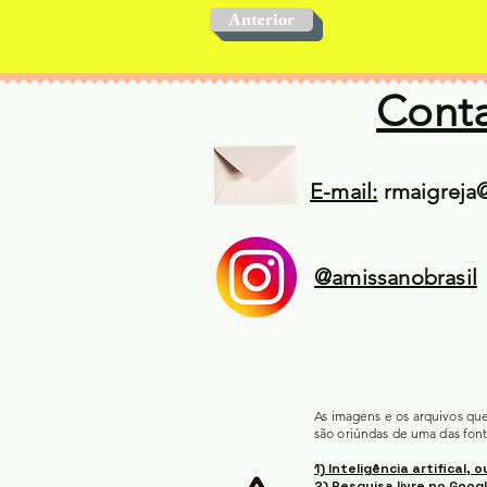
Anterior
Cont
E-mail:
rmaigreja
@amissanobrasil
As imagens e os arquivos qu
são oriúndas de uma das font
1) Inteligência artifical, o
2) Pesquisa livre no Googl