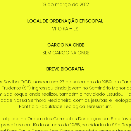
18 de março de 2012
LOCAL DE ORDENAÇÃO EPISCOPAL
VITÓRIA – ES
CARGO NA CNBB
SEM CARGO NA CNBB
BREVE BIOGRAFIA
 Sevilha, O.C.D., nasceu em 27 de setembro de 1959, em Tar
 Prudente (SP). Ingressou ainda jovem no Seminário Menor d
m São Roque, onde realizou também o noviciado. Estudou Fil
uldade Nossa Senhora Medianeira, com os jesuítas, e Teolog
Pontifícia Faculdade Teológica Teresianum.
o religiosa na Ordem dos Carmelitas Descalços em 5 de feve
 presbítero em 19 de outubro de 1985, na cidade de São Roqu
l Dom Paulo Evaristo Arns. Como sacerdote, exerceu impor