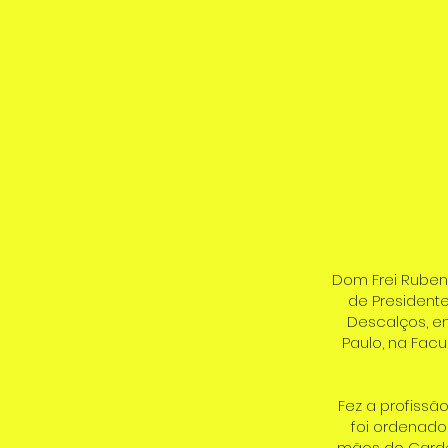
Dom Frei Rubens
de Presidente
Descalços, e
Paulo, na Fac
Fez a profissã
foi ordenado
mãos do Cardea