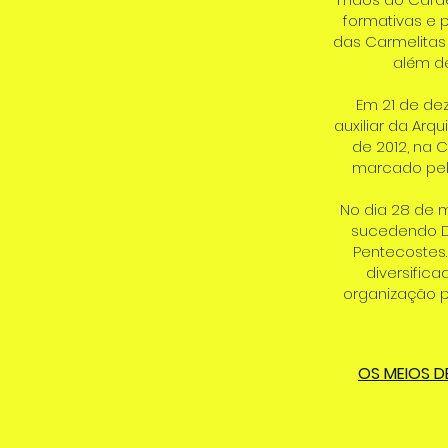
formativas e p
das Carmelitas 
além de
Em 21 de dez
auxiliar da Ar
de 2012, na C
marcado pelo
No dia 28 de 
sucedendo Do
Pentecostes
diversific
organização p
OS MEIOS D