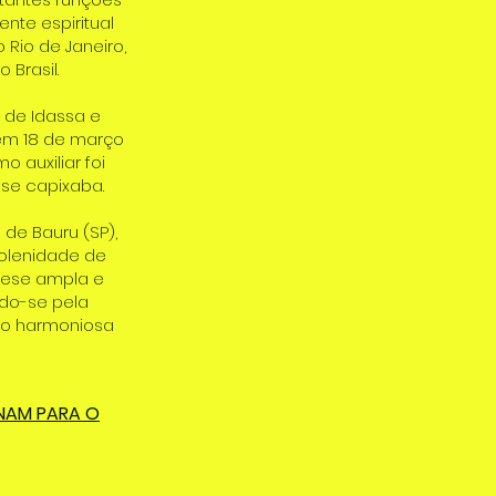
nte espiritual
 Rio de Janeiro,
 Brasil.
r de Idassa e
 em 18 de março
o auxiliar foi
ese capixaba.
de Bauru (SP),
olenidade de
cese ampla e
ndo-se pela
ção harmoniosa
ONAM PARA O