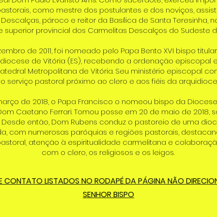
astorais, como mestre dos postulantes e dos noviços, assiste
Descalças, pároco e reitor da Basílica de Santa Teresinha, no
 superior provincial dos Carmelitas Descalços do Sudeste do
embro de 2011, foi nomeado pelo Papa Bento XVI bispo titula
quidiocese de Vitória (ES), recebendo a ordenação episcopal
atedral Metropolitana de Vitória. Seu ministério episcopal com
 serviço pastoral próximo ao clero e aos fiéis da arquidioc
março de 2018, o Papa Francisco o nomeou bispo da Diocese 
m Caetano Ferrari. Tomou posse em 20 de maio de 2018, s
. Desde então, Dom Rubens conduz o pastoreio de uma dio
ada, com numerosas paróquias e regiões pastorais, destaca
astoral, atenção à espiritualidade carmelitana e colabora
com o clero, os religiosos e os leigos.
E CONTATO LISTADOS NO RODAPÉ DA PÁGINA NÃO DIRECI
SENHOR BISPO