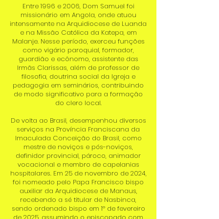
Entre 1996 e 2006, Dom Samuel foi
missionário em Angola, onde atuou
intensamente na Arquidiocese de Luanda
e na Missão Católica da Katepa, em
Malanje. Nesse período, exerceu funções
como vigário paroquial, formador,
guardião e ecônomo, assistente das
Irmãs Clarissas, além de professor de
filosofia, doutrina social da Igreja e
pedagogia em seminários, contribuindo
de modo significativo para a formação
do clero local.
De volta ao Brasil, desempenhou diversos
serviços na Província Franciscana da
Imaculada Conceição do Brasil, como
mestre de noviços e pós-noviços,
definidor provincial, pároco, animador
vocacional e membro de capelanias
hospitalares. Em 25 de novembro de 2024,
foi nomeado pelo Papa Francisco bispo
auxiliar da Arquidiocese de Manaus,
recebendo a sé titular de Nasbinca,
sendo ordenado bispo em 1º de fevereiro
de 2025, assumindo o episcopado com