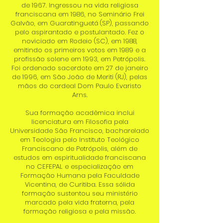
de 1967. Ingressou na vida religiosa
franciscana em 1986, no Seminário Frei
Galvão, em Guaratinguetá (SP), passando
pelo aspirantado e postulantado. Fez o
noviciado em Rodeio (SC), em 1988,
emitindo os primeiros votos em 1989 e a
profissão solene em 1993, em Petrópolis.
Foi ordenado sacerdote em 27 de janeiro
de 1996, em São João de Meriti (RJ), pelas
mãos do cardeal Dom Paulo Evaristo
Arns.
Sua formação acadêmica inclui
licenciatura em Filosofia pela
Universidade São Francisco, bacharelado
em Teologia pelo Instituto Teológico
Franciscano de Petrópolis, além de
estudos em espiritualidade franciscana
no CEFEPAL e especialização em
Formação Humana pela Faculdade
Vicentina, de Curitiba. Essa sólida
formação sustentou seu ministério
marcado pela vida fraterna, pela
formação religiosa e pela missão.