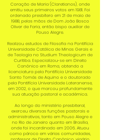
Coração de Maria (Claretianos), onde
emitiu seus primeiros votos em 1981. Foi
ordenado presbítero em 21 de maio de
1988, pelas mãos de Dom João Bosco
Oliver de Faria, então bispo auxiliar de
Pouso Alegre.
Realizou estudos de Filosofia na Pontifícia
Universidade Católica de Minas Gerais e
de Teologia no Studium Theologicum de
Curitiba. Especializou-se em Direito
Canônico em Roma, obtendo a
licenciatura pela Pontifícia Universidade
Santo Tomás de Aquino e o doutorado
pela Pontifícia Universidade Lateranense,
em 2002, o que marcou profundamente
sua atuação pastoral e acadêmica.
Ao longo do ministério presbiteral,
exerceu diversas funções pastorais e
administrativas, tanto em Pouso Alegre e
no Rio de Janeiro quanto em Brasília,
onde foi incardinado em 2006. Atuou
como pároco em várias comunidades,
professor de Direito Canônico, vigário