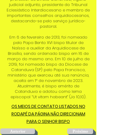
judicial adjunto, presidente do Tribunal
Eclesiástico Interdiocesano e membro de
importantes conselhos arquidiocesanos,
destacando-se pelo serviço jurídico-
pastoral.
Em 6 de fevereiro de 2013, foi nomeado
pelo Papa Bento XVI bispo titular de
Naísso e auxiliar da Arquidiocese de
Brasília, sendo ordenado bispo em 16 de
março do mesmo ano. Em 10 de julho de
2019, foi nomeado bispo da Diocese de
Catanduva (SP) pelo Papa Francisco,
ministério que exerceu até sua renúncia,
aceita em 1º de novembro de 2023.
Atualmente, é bispo emérito de
Catanduva e adotou como lema
episcopal “Ut vitam habeant” (Jo 10,10).
OS MEIOS DE CONTATO LISTADOS NO
RODAPÉ DA PÁGINA NÃO DIRECIONAM
PARA O SENHOR BISPO
Anterior
Próximo