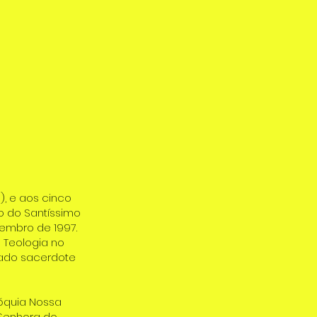
), e aos cinco
o do Santíssimo
zembro de 1997.
e Teologia no
ado sacerdote
róquia Nossa
 Senhora do