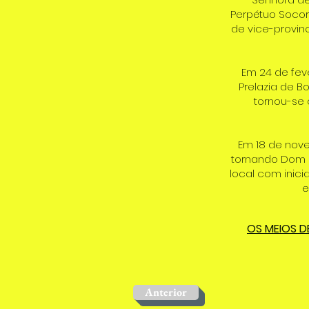
Perpétuo Socor
de vice-provin
Em 24 de fev
Prelazia de B
tornou-se 
Em 18 de nove
tornando Dom Z
local com inici
e
OS MEIOS D
Anterior