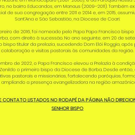
ro, no bairro Educandos, em Manaus (2009–2011). Também e
cial de sua congregação entre 2011 e 2014 e, em 2015, assumi
Sant’Ana e São Sebastião, na Diocese de Coari.
ereiro de 2016, foi nomeado pelo Papa Papa Francisco bispo
orba, com direito à sucessão. No ano seguinte, em 20 de set
o bispo titular da prelazia, sucedendo Dom Elói Roggia, após
colaboração e visitas pastorais às comunidades da região.
mbro de 2022, o Papa Francisco elevou a Prelazia à condiç
enildo o primeiro bispo da Diocese de Borba. Desde então, 
ativas pastorais e missionárias, fortalecendo paróquias, for
 ampliando a presença evangelizadora na região amazônica
E CONTATO LISTADOS NO RODAPÉ DA PÁGINA NÃO DIRECI
SENHOR BISPO