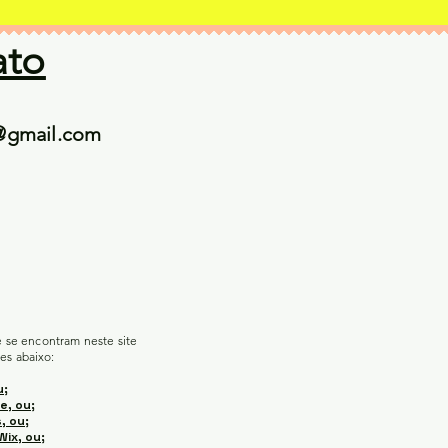
ato
@gmail.com
e se encontram neste site
es abaixo:
u;
e, ou;
, ou;
Wix, ou;