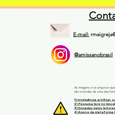
Cont
E-mail:
rmaigreja
@amissanobrasil
As imagens e os arquivos qu
são oriúndas de uma das font
1) Inteligência artifical, o
2) Pesquisa livre no Googl
3) Enviadas pelos leitores
4) Acervo da plataforma 