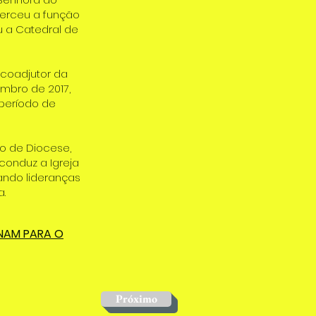
xerceu a função
u a Catedral de
 coadjutor da
embro de 2017,
 período de
ão de Diocese,
conduz a Igreja
mando lideranças
.
ONAM PARA O
Próximo