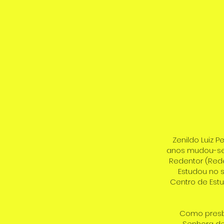
Zenildo Luiz P
anos mudou-se 
Redentor (Rede
Estudou no s
Centro de Es
Como presbí
Senhora de