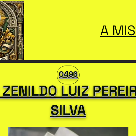
A MI
0496
ZENILDO LUIZ PEREI
SILVA