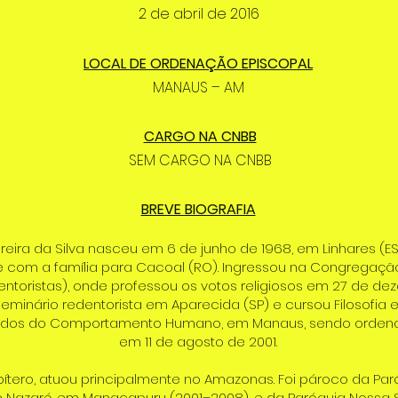
2 de abril de 2016
LOCAL DE ORDENAÇÃO EPISCOPAL
MANAUS – AM
CARGO NA CNBB
SEM CARGO NA CNBB
BREVE BIOGRAFIA
ereira da Silva nasceu em 6 de junho de 1968, em Linhares (ES
com a família para Cacoal (RO). Ingressou na Congregaçã
ntoristas), onde professou os votos religiosos em 27 de de
eminário redentorista em Aparecida (SP) e cursou Filosofia 
tudos do Comportamento Humano, em Manaus, sendo orden
em 11 de agosto de 2001.
tero, atuou principalmente no Amazonas. Foi pároco da Pa
 Nazaré, em Manacapuru (2001–2008), e da Paróquia Nossa