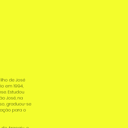
filho de José
rio em 1994,
se. Estudou
ão José, na
so, graduou-se
ração para o
 de Aracaju, e