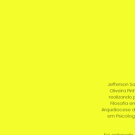
Jefferson Sa
Oliveira Pi
realizando 
Filosofia e
Arquidiocese d
em Psicologi
Foi ordenado 