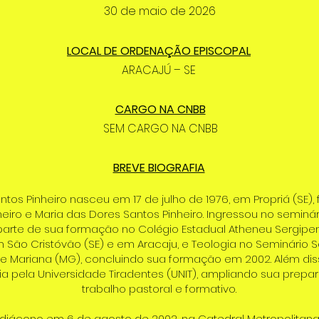
30 de maio de 2026
LOCAL DE ORDENAÇÃO EPISCOPAL
ARACAJÚ – SE
CARGO NA CNBB
SEM CARGO NA CNBB
BREVE BIOGRAFIA
ntos Pinheiro nasceu em 17 de julho de 1976, em Propriá (SE), 
nheiro e Maria das Dores Santos Pinheiro. Ingressou no seminá
parte de sua formação no Colégio Estadual Atheneu Sergipen
m São Cristóvão (SE) e em Aracaju, e Teologia no Seminário S
e Mariana (MG), concluindo sua formação em 2002. Além dis
a pela Universidade Tiradentes (UNIT), ampliando sua prepa
trabalho pastoral e formativo.
diácono em 6 de agosto de 2002, na Catedral Metropolitana