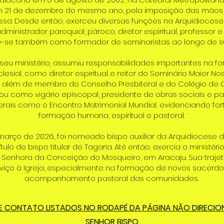
m 21 de dezembro do mesmo ano, pela imposição das mãos
ssa. Desde então, exerceu diversas funções na Arquidiocese
dministrador paroquial, pároco, diretor espiritual, professor e
se também como formador de seminaristas ao longo de sua 
seu ministério, assumiu responsabilidades importantes na f
esial, como diretor espiritual e reitor do Seminário Maior N
 além de membro do Conselho Presbiteral e do Colégio de C
 como vigário episcopal, presidente de obras sociais e pa
torais como o Encontro Matrimonial Mundial, evidenciando fo
formação humana, espiritual e pastoral.
março de 2026, foi nomeado bispo auxiliar da Arquidiocese d
ulo de bispo titular de Tagaria. Até então, exercia o ministér
 Senhora da Conceição do Mosqueiro, em Aracaju. Sua traje
rviço à Igreja, especialmente na formação de novos sacerdo
acompanhamento pastoral das comunidades.
E CONTATO LISTADOS NO RODAPÉ DA PÁGINA NÃO DIRECI
SENHOR BISPO