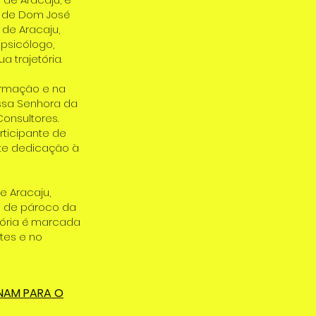
 de Dom José
 de Aracaju,
 psicólogo,
trajetória.
ormação e na
ossa Senhora da
onsultores.
rticipante de
rte dedicação à
e Aracaju,
io de pároco da
tória é marcada
tes e no
ONAM PARA O