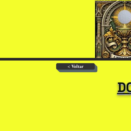
< Voltar
D