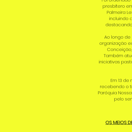
presbítero e
Palmeira Le
incluindo a
destacando-
Ao longo de 
organização ecl
Conceição,
Também atuou
iniciativas pas
Em 13 de 
recebendo o tít
Paróquia Nossa
pelo se
OS MEIOS D