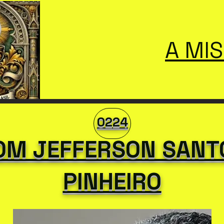
A MI
0224
OM JEFFERSON SANT
PINHEIRO