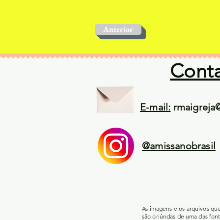
Anterior
Cont
E-mail:
rmaigreja
@amissanobrasil
As imagens e os arquivos qu
são oriúndas de uma das font