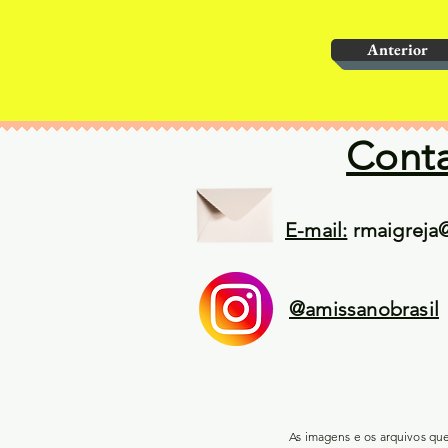
Anterior
Cont
E-mail:
rmaigreja
@amissanobrasil
As imagens e os arquivos qu