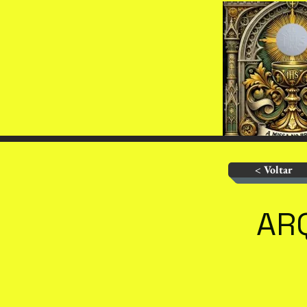
< Voltar
AR