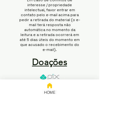
Em caso de conflitos de
interesse / propriedade
intelectual, favor entrar em
contato pelo e-mail acima para
pedir a retirada do material (o e-
mail terá resposta não
automática no momento da
leitura e a retirada ocorrerá em
até 5 dias úteis do momento em
que acusado o recebimento do
e-mail).
Doações
Chave:
HOME
65.258.416/0001-50