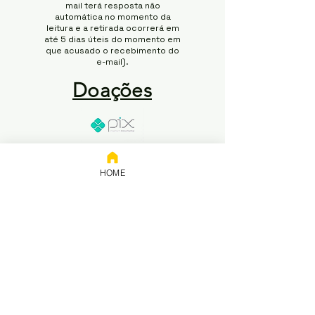
mail terá resposta não
automática no momento da
leitura e a retirada ocorrerá em
até 5 dias úteis do momento em
que acusado o recebimento do
e-mail).
Doações
Chave:
65.258.416/0001-50
HOME
Banco: NUBANK
Titular: 65.258.416 Rodrigo
Modesto de Abreu