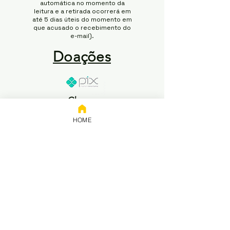
automática no momento da
leitura e a retirada ocorrerá em
até 5 dias úteis do momento em
que acusado o recebimento do
e-mail).
Doações
Chave:
65.258.416/0001-50
HOME
Banco: NUBANK
Titular: 65.258.416 Rodrigo
Modesto de Abreu