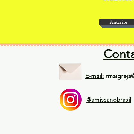
Anterior
Cont
E-mail:
rmaigreja
@amissanobrasil