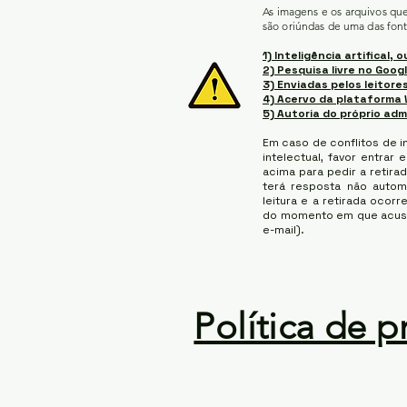
As imagens e os arquivos qu
são oriúndas de uma das font
1) Inteligência artifical, o
2) Pesquisa livre no Googl
3) Enviadas pelos leitores
4) Acervo da plataforma 
5) Autoria do próprio adm
Em caso de conflitos de i
intelectual, favor entrar
acima para pedir a retirad
terá resposta não auto
leitura e a retirada ocorr
do momento em que acus
e-mail).
Política de p