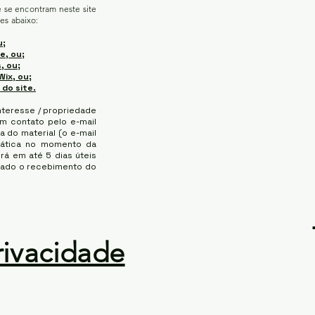
e se encontram neste site
es abaixo:
u;
e, ou;
, ou;
Wix, ou;
 do site.
nteresse / propriedade
 em contato pelo e-mail
a do material (o e-mail
mática no momento da
erá em até 5 dias úteis
ado o recebimento do
rivacidade