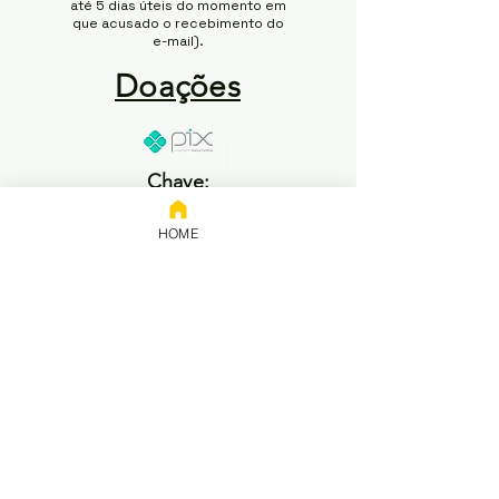
até 5 dias úteis do momento em
que acusado o recebimento do
e-mail).
Doações
Chave:
65.258.416/0001-50
HOME
Banco: NUBANK
Titular: 65.258.416 Rodrigo
Modesto de Abreu