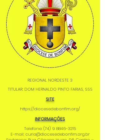
REGIONAL NORDESTE 3
TITULAR: DOM HERNALDO PINTO FARIAS, SSS
SITE
https://diocesedebonfim.org/
INFORMAÇÕES
Telefone:
(74) 9 8846-3215
E-mail:
curia@diocesedebonfim.org.br
Endereço: Rua Cônego Hugo, 96 Centro –