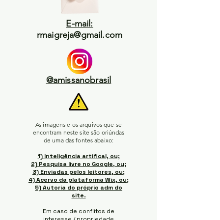
E-mail:
rmaigreja@gmail.com
@amissanobrasil
As imagens e os arquivos que se
encontram neste site são oriúndas
de uma das fontes abaixo:
1) Inteligência artifical, ou;
2) Pesquisa livre no Google, ou;
3) Enviadas pelos leitores, ou;
4) Acervo da plataforma Wix, ou;
5) Autoria do próprio adm do
site.
Em caso de conflitos de
interesse / propriedade