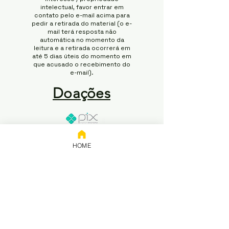
intelectual, favor entrar em
contato pelo e-mail acima para
pedir a retirada do material (o e-
mail terá resposta não
automática no momento da
leitura e a retirada ocorrerá em
até 5 dias úteis do momento em
que acusado o recebimento do
e-mail).
Doações
Chave:
HOME
65.258.416/0001-50
Banco: NUBANK