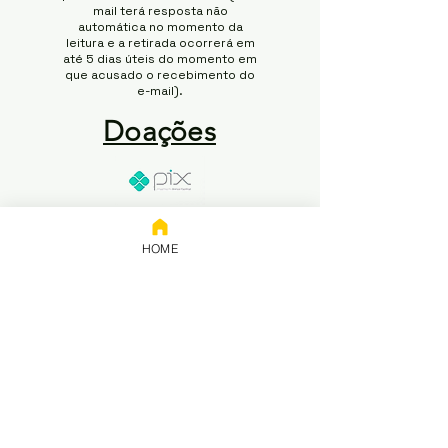
mail terá resposta não
automática no momento da
leitura e a retirada ocorrerá em
até 5 dias úteis do momento em
que acusado o recebimento do
e-mail).
Doações
Chave:
65.258.416/0001-50
HOME
Banco: NUBANK
Titular: 65.258.416 Rodrigo
Modesto de Abreu