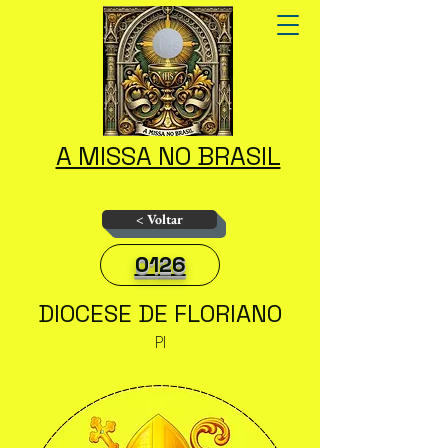
A MISSA NO BRASIL
< Voltar
0126
DIOCESE DE FLORIANO
PI