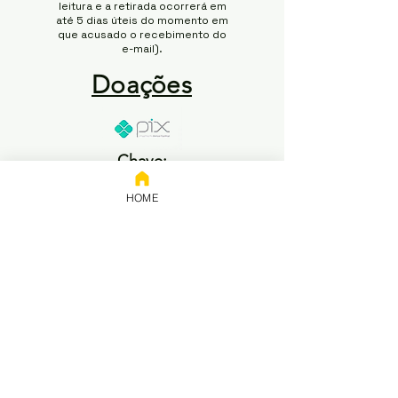
leitura e a retirada ocorrerá em
até 5 dias úteis do momento em
que acusado o recebimento do
e-mail).
Doações
Chave:
65.258.416/0001-50
HOME
Banco: NUBANK
Titular: 65.258.416 Rodrigo
Modesto de Abreu