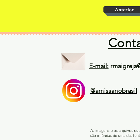
Anterior
Cont
E-mail:
rmaigreja
@amissanobrasil
As imagens e os arquivos qu
são oriúndas de uma das font