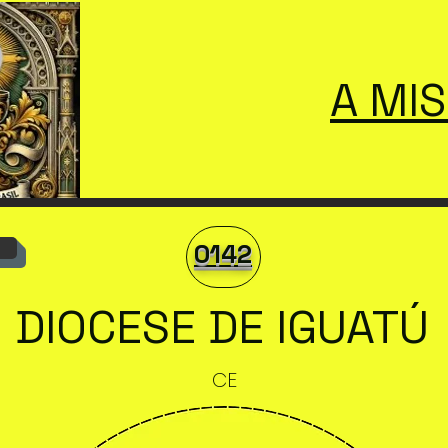
A MI
0142
DIOCESE DE IGUATÚ
CE