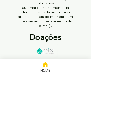
mail terá resposta não
automática no momento da
leitura e a retirada ocorrerá em
até 5 dias úteis do momento em
que acusado o recebimento do
e-mail).
Doações
Chave:
65.258.416/0001-50
HOME
Banco: NUBANK
Titular: 65.258.416 Rodrigo
Modesto de Abreu