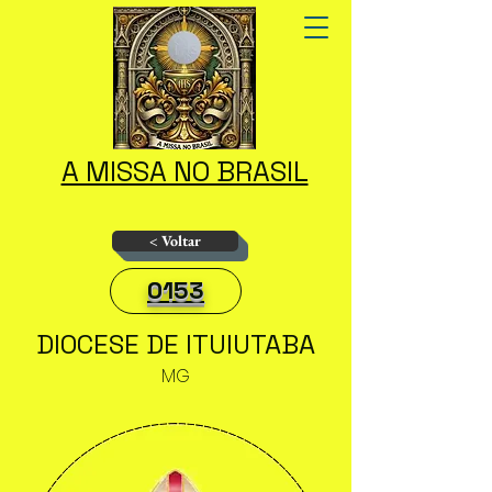
A MISSA NO BRASIL
< Voltar
0153
DIOCESE DE ITUIUTABA
MG