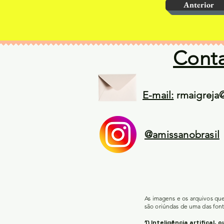
Anterior
Cont
E-mail:
rmaigreja
@amissanobrasil
As imagens e os arquivos qu
são oriúndas de uma das font
1) Inteligência artifical, o