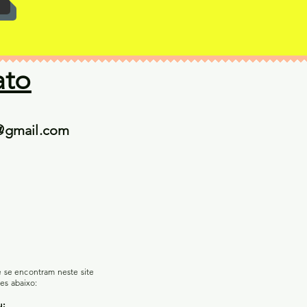
ato
@gmail.com
e se encontram neste site
es abaixo:
u;