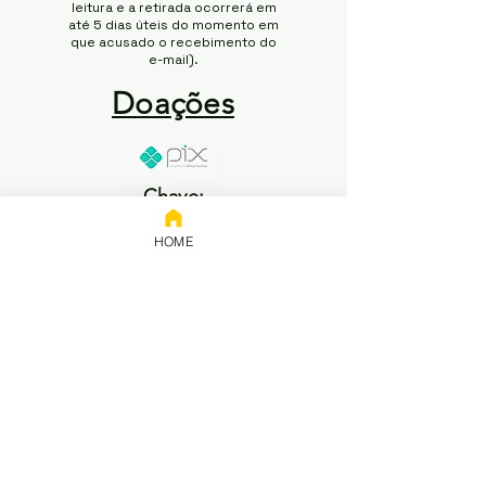
leitura e a retirada ocorrerá em
até 5 dias úteis do momento em
que acusado o recebimento do
e-mail).
Doações
Chave:
65.258.416/0001-50
HOME
Banco: NUBANK
Titular: 65.258.416 Rodrigo
Modesto de Abreu