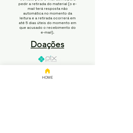
pedir a retirada do material (o e-
mail terá resposta não
automática no momento da
leitura e a retirada ocorrerá em
até 5 dias úteis do momento em
que acusado o recebimento do
e-mail).
Doações
Chave:
65.258.416/0001-50
HOME
Banco: NUBANK
Titular: 65.258.416 Rodrigo
Modesto de Abreu