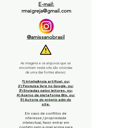
E-mail:
rmaigreja@gmail.com
@amissanobrasil
As imagens e os arquivos que se
encontram neste site são oriúndas
de uma das fontes abaixo:
1) Inteligência artifical, ou;
2) Pesquisa livre no Google, ou;
3) Enviadas pelos leitores, ou;
4) Acervo da plataforma Wix, ou;
5) Autoria do próprio adm do
site.
Em caso de conflitos de
interesse / propriedade
intelectual, favor entrar em
contato pelo e-mail acima para