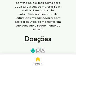
contato pelo e-mail acima para
pedir a retirada do material (o e-
mail terá resposta não
automática no momento da
leitura e a retirada ocorrerá em
até 5 dias úteis do momento em
que acusado o recebimento do
e-mail).
Doações
Chave:
65.258.416/0001-50
HOME
Banco: NUBANK
Titular: 65.258.416 Rodrigo