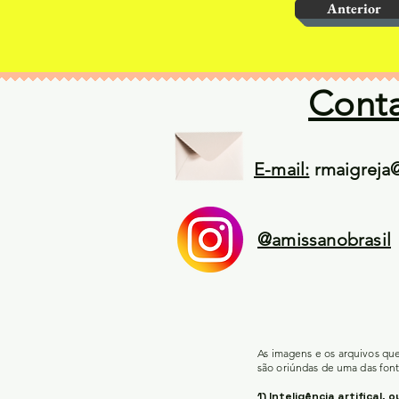
Anterior
Cont
E-mail:
rmaigreja
@amissanobrasil
As imagens e os arquivos qu
são oriúndas de uma das font
1) Inteligência artifical, o