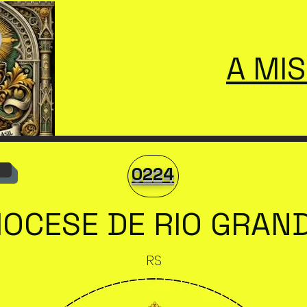
A MI
0224
IOCESE DE RIO GRAN
RS