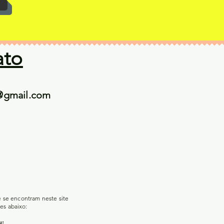
ato
@gmail.com
e se encontram neste site
es abaixo:
u;