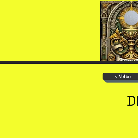
< Voltar
D