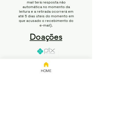
mail terá resposta não
automática no momento da
leitura e a retirada ocorrerá em
até 5 dias úteis do momento em
que acusado o recebimento do
e-mail).
Doações
Chave:
65.258.416/0001-50
HOME
Banco: NUBANK
Titular: 65.258.416 Rodrigo
Modesto de Abreu