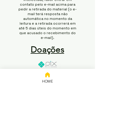
contato pelo e-mail acima para
pedir a retirada do material (o e-
mail terá resposta não
automática no momento da
leitura e a retirada ocorrerá em
até 5 dias úteis do momento em
que acusado o recebimento do
e-mail).
Doações
Chave:
65.258.416/0001-50
HOME
Banco: NUBANK
Titular: 65.258.416 Rodrigo