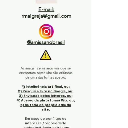
E-mail:
rmaigreja@gmail.com
@amissanobrasil
As imagens e os arquivos que se
encontram neste site são oriúndas
de uma das fontes abaixo:
1) Inteligência artifical, ou;
2) Pesquisa livre no Google, ou;
3) Enviadas pelos leitores, ou;
4) Acervo da plataforma Wix, ou;
5) Autoria do próprio adm do
site.
Em caso de conflitos de
interesse / propriedade
intelectual, favor entrar em