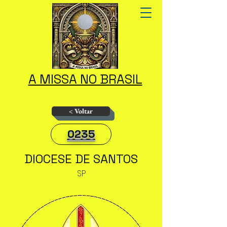
A MISSA NO BRASIL
< Voltar
0235
DIOCESE DE SANTOS
SP