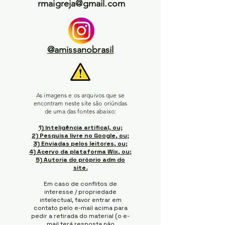
rmaigreja@gmail.com
@amissanobrasil
As imagens e os arquivos que se
encontram neste site são oriúndas
de uma das fontes abaixo:
1) Inteligência artifical, ou;
2) Pesquisa livre no Google, ou;
3) Enviadas pelos leitores, ou;
4) Acervo da plataforma Wix, ou;
5) Autoria do próprio adm do
site.
Em caso de conflitos de
interesse / propriedade
intelectual, favor entrar em
contato pelo e-mail acima para
pedir a retirada do material (o e-
mail terá resposta não