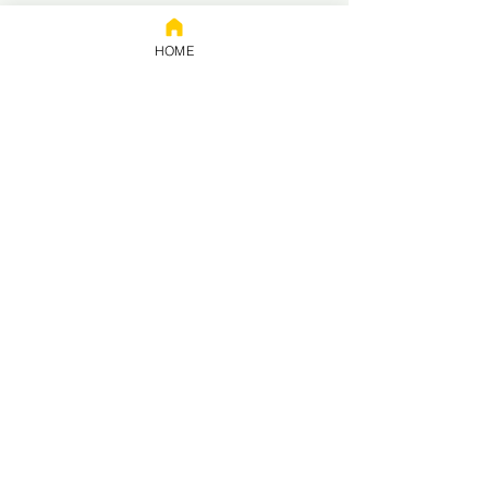
HOME
Prestação
de contas
Política de privacidade