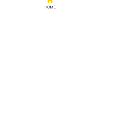
HOME
Prestação
de contas
Política de privacidade