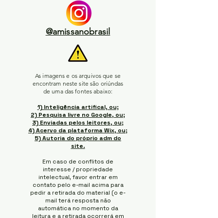
@amissanobrasil
As imagens e os arquivos que se
encontram neste site são oriúndas
de uma das fontes abaixo:
1) Inteligência artifical, ou;
2) Pesquisa livre no Google, ou;
3) Enviadas pelos leitores, ou;
4) Acervo da plataforma Wix, ou;
5) Autoria do próprio adm do
site.
Em caso de conflitos de
interesse / propriedade
intelectual, favor entrar em
contato pelo e-mail acima para
pedir a retirada do material (o e-
mail terá resposta não
automática no momento da
leitura e a retirada ocorrerá em